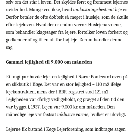
selv om det står i loven. Det skyldes først og fremmest lejernes
uvidenhed. Mange ved ikke, hvad
omkostningsbestemt leje
er.
Derfor betaler de ofte dobbelt så meget i husleje, som de skulle
efter lejeloven. Hvad der er endnu værre: Huslejenævnene,
som behandler klagesager fra lejere, fortolker loven forkert og
godkender af og til en alt for høj leje. Derom handler denne
sag.
Gammel lejlighed til 9.000 om måneden
Et ungt par havde lejet en lejlighed i Nørre Boulevard oven på
en slikbutik i Køge. Det var en stor lejlighed – 110 m2 ifølge
lejekontrakten, mens der i BBR-registret stod 121 m2.
Lejligheden var dårligt vedligeholdt, og præget af den tid den
var bygget i, 1937. Lejen var 9.000 kr. om måneden. Den
månedlige leje var fastsat
inklusive varme
, hvilket er ulovligt.
Lejerne fik bistand i Køge Lejerforening, som indbragte sagen