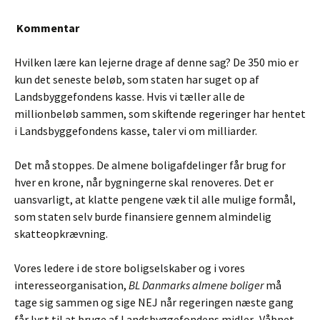
Kommentar
Hvilken lære kan lejerne drage af denne sag? De 350 mio er
kun det seneste beløb, som staten har suget op af
Landsbyggefondens kasse. Hvis vi tæller alle de
millionbeløb sammen, som skiftende regeringer har hentet
i Landsbyggefondens kasse, taler vi om milliarder.
Det må stoppes. De almene boligafdelinger får brug for
hver en krone, når bygningerne skal renoveres. Det er
uansvarligt, at klatte pengene væk til alle mulige formål,
som staten selv burde finansiere gennem almindelig
skatteopkrævning.
Vores ledere i de store boligselskaber og i vores
interesseorganisation,
BL Danmarks almene boliger
må
tage sig sammen og sige NEJ når regeringen næste gang
får lyst til at bruge af Landsbyggefondens midler. Våbnet