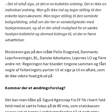
– Det vil altså sige, at det er en kollektiv ordning. Det er ikke en
individuel ordning. Man går ikke ind og tager stilling til den
enkelte lejers økonomi. Man tager stilling til den samlede
boligafdeling, altså om der her er vanskeligheder med
huslejeniveauet, og så er der altså mulighed for at sænke
huslejen kollektivt og dermed bidrage til, at der er færre
udsættelser.
Ministeren gav på den måde Pelle Dragsted, Danmarks
Lejerforeninger, BL, Danske Advokater, Lejernes LO og flere
andre ret. Regeringen har blandet tingene sammen og fået
nogle af folketingets partier til at sige ja til en aftale, som
de ikke vidste hvad gik ud på.
Kommer der et ændringsforslag?
Det kan man håbe på. Sigurd Agersnap fra SF fik i hvert fald
held med at sætte fokus på de 80 mio, som statskassen
sparer ved at tvinge Landsbyggefonden til at nedsætte