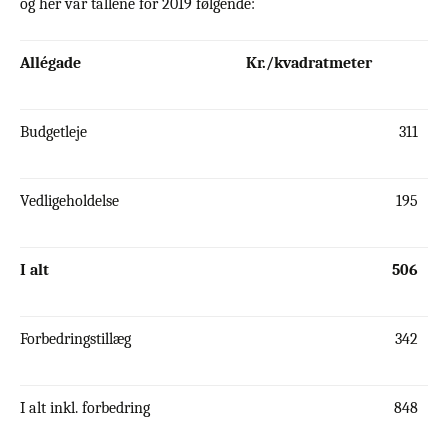
og her var tallene for 2019 følgende:
Allégade
Kr./kvadratmeter
Budgetleje
311
Vedligeholdelse
195
I alt
506
Forbedringstillæg
342
I alt inkl. forbedring
848