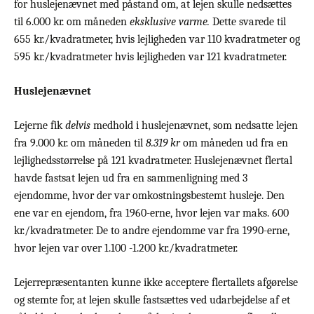
for huslejenævnet med påstand om, at lejen skulle nedsættes
til 6.000 kr. om måneden
eksklusive varme.
Dette svarede til
655 kr./kvadratmeter, hvis lejligheden var 110 kvadratmeter og
595 kr./kvadratmeter hvis lejligheden var 121 kvadratmeter.
Huslejenævnet
Lejerne fik
delvis
medhold i huslejenævnet, som nedsatte lejen
fra 9.000 kr. om måneden til
8.319 kr
om måneden ud fra en
lejlighedsstørrelse på 121 kvadratmeter. Huslejenævnet flertal
havde fastsat lejen ud fra en sammenligning med 3
ejendomme, hvor der var omkostningsbestemt husleje. Den
ene var en ejendom, fra 1960-erne, hvor lejen var maks. 600
kr./kvadratmeter. De to andre ejendomme var fra 1990-erne,
hvor lejen var over 1.100 -1.200 kr./kvadratmeter.
Lejerrepræsentanten kunne ikke acceptere flertallets afgørelse
og stemte for, at lejen skulle fastsættes ved udarbejdelse af et