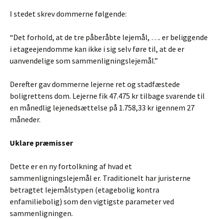
I stedet skrev dommerne følgende:
“Det forhold, at de tre påberåbte lejemål, …. er beliggende
i etageejendomme kan ikke i sig selv føre til, at de er
uanvendelige som sammenligningslejemål.”
Derefter gav dommerne lejerne ret og stadfæstede
boligrettens dom. Lejerne fik 47.475 kr tilbage svarende til
en månedlig lejenedsættelse på 1.758,33 kr igennem 27
måneder.
Uklare præmisser
Dette er en ny fortolkning af hvad et
sammenligningslejemål er. Traditionelt har juristerne
betragtet lejemålstypen (etagebolig kontra
enfamiliebolig) som den vigtigste parameter ved
sammenligningen.