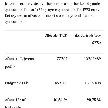
beregninger, der viste, hvorfor der er så stor forskel på gamle
ejendomme fra før 1964 og nyere ejendomme fra 1990-erne.
Det skyldes, at afkastet er meget større i nye end i gamle
ejendomme
Allégade (1902)
Skt. Gertruds Torv
(1992)
Afkast (udlejerens
77.764
10.762.489
profit)
Budgetleje i alt
469.505
11.859.408
Afkast i % af
16,56 %
90,75 %
budgetleje