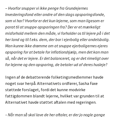
–
Hvorfor snupper vi ikke penge fra Grundejernes
Investeringsfond eller andre af den slags opsparingsfonde,
som vi har? Hvorfor er det kun lejerne, som man ligesom er
parat til at snuppe opsparingen fra? Der er et mærkeligt
misforhold mellem den måde, vi forholder os til lejere på i det
her land og til f.eks. dem, der bor i ejerbolig eller andelsbolig.
Man kunne ikke drømme om at snuppe ejerboligernes ejeres
opsparing for at betale for inflationshjælp, men det kan man
så, når det er lejere. Er det balanceret, og er det rimeligt over
for lejerne og den opsparing, de betaler ud af deres husleje?
Ingen af de debatterende folketingsmedlemmer havde
noget svar herpå. Alternativets ordfører, Sasha Faxe
støttede forslaget, fordi det kunne modvirke
fattigdommen blandt lejerne, hvilket var grunden til at
Alternativet havde støttet aftalen med regeringen.
– Når man så skal lave de her aftaler, er der jo nogle gange