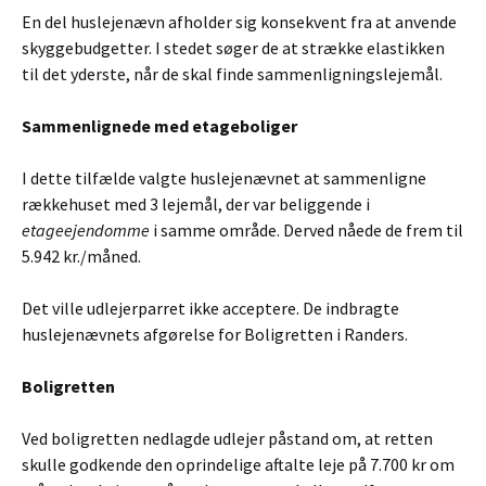
En del huslejenævn afholder sig konsekvent fra at anvende
skyggebudgetter. I stedet søger de at strække elastikken
til det yderste, når de skal finde sammenligningslejemål.
Sammenlignede med etageboliger
I dette tilfælde valgte huslejenævnet at sammenligne
rækkehuset med 3 lejemål, der var beliggende i
etageejendomme
i samme område. Derved nåede de frem til
5.942 kr./måned.
Det ville udlejerparret ikke acceptere. De indbragte
huslejenævnets afgørelse for Boligretten i Randers.
Boligretten
Ved boligretten nedlagde udlejer påstand om, at retten
skulle godkende den oprindelige aftalte leje på 7.700 kr om