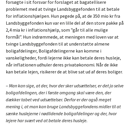
forsøgte i sit forsvar for forslaget at bagatellisere
problemet med at tvinge Landsbyggefonden til at betale
for inflationshjælpen. Hun pegede på, at de 350 mio kr fra
Landsbyggefonden kun var en lille del af den store pakke på
2,4 mia kr i inflationshjælp, som ”går til alle mulige
formål”. Hun indrømmede, at meningen med loven var at
tvinge Landsbyggefonden til at understøtte almene
boligafdelinger, Boligafdelingerne kan komme i
vanskeligheder, fordi lejerne ikke kan betale deres husleje,
når inflationen udhuler deres privatøkonomi. Når de ikke
kan betale lejen, risikerer de at blive sat ud af deres boliger.
–
Man kan sige, at der, hvor der sker udsættelser, er det jo selve
boligafdelingen, der i første omgang skal være den, der
dækker tabet ved udsættelser. Derfor er der også meget
mening i, at man kan bruge Landsbyggefondens midler til at
sænke huslejerne i nødlidende boligafdelinger og der, hvor
lejere har svært ved at betale deres husleje.