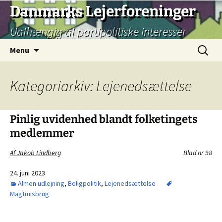
Hop
Danmarks Lejerforeninger
til
Uafhængig af partipolitiske interesser
indhold
Søg
Menu
efter:
Kategoriarkiv: Lejenedsættelse
Pinlig uvidenhed blandt folketingets
medlemmer
Af Jakob Lindberg
Blad nr 98
24. juni 2023
Almen udlejning
,
Boligpolitik
,
Lejenedsættelse
Magtmisbrug