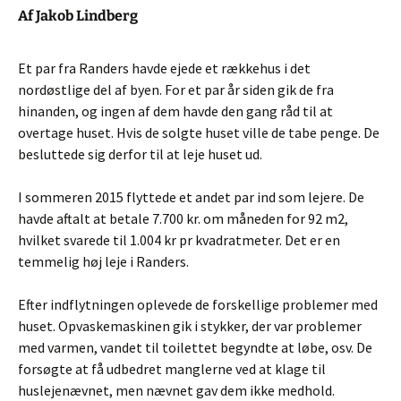
Af Jakob Lindberg
Et par fra Randers havde ejede et rækkehus i det
nordøstlige del af byen. For et par år siden gik de fra
hinanden, og ingen af dem havde den gang råd til at
overtage huset. Hvis de solgte huset ville de tabe penge. De
besluttede sig derfor til at leje huset ud.
I sommeren 2015 flyttede et andet par ind som lejere. De
havde aftalt at betale 7.700 kr. om måneden for 92 m2,
hvilket svarede til 1.004 kr pr kvadratmeter. Det er en
temmelig høj leje i Randers.
Efter indflytningen oplevede de forskellige problemer med
huset. Opvaskemaskinen gik i stykker, der var problemer
med varmen, vandet til toilettet begyndte at løbe, osv. De
forsøgte at få udbedret manglerne ved at klage til
huslejenævnet, men nævnet gav dem ikke medhold.