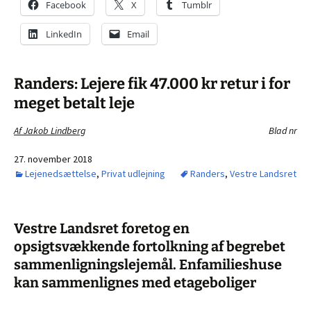
Facebook
X
Tumblr
LinkedIn
Email
Randers: Lejere fik 47.000 kr retur i for
meget betalt leje
Af Jakob Lindberg
Blad nr
27. november 2018
Lejenedsættelse
,
Privat udlejning
Randers
,
Vestre Landsret
Vestre Landsret foretog en
opsigtsvækkende fortolkning af begrebet
sammenligningslejemål. Enfamilieshuse
kan sammenlignes med etageboliger