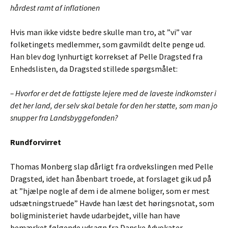
hårdest ramt af inflationen
Hvis man ikke vidste bedre skulle man tro, at ”vi” var
folketingets medlemmer, som gavmildt delte penge ud.
Han blev dog lynhurtigt korrekset af Pelle Dragsted fra
Enhedslisten, da Dragsted stillede spørgsmålet:
– Hvorfor er det de fattigste lejere med de laveste indkomster i
det her land, der selv skal betale for den her støtte, som man jo
snupper fra Landsbyggefonden?
Rundforvirret
Thomas Monberg slap dårligt fra ordvekslingen med Pelle
Dragsted, idet han åbenbart troede, at forslaget gik ud på
at ”hjælpe nogle af dem i de almene boliger, som er mest
udsætningstruede” Havde han læst det høringsnotat, som
boligministeriet havde udarbejdet, ville han have
bemærket følgende udsagn fra Danske Advokater.