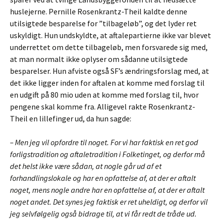
huslejerne. Pernille Rosenkrantz-Theil kaldte denne
utilsigtede besparelse for ”tilbageløb”, og det lyder ret
uskyldigt. Hun undskyldte, at aftalepartierne ikke var blevet
underrettet om dette tilbageløb, men forsvarede sig med,
at man normalt ikke oplyser om sådanne utilsigtede
besparelser. Hun afviste også SF’s ændringsforslag med, at
det ikke ligger inden for aftalen at komme med forslag til
en udgift på 80 mio uden at komme med forslag til, hvor
pengene skal komme fra. Alligevel rakte Rosenkrantz-
Theil en lillefinger ud, da hun sagde:
– Men jeg vil opfordre til noget. For vi har faktisk en ret god
forligstradition og aftaletradition i Folketinget, og derfor må
det helst ikke være sådan, at nogle går ud af et
forhandlingslokale og har en opfattelse af, at der er aftalt
noget, mens nogle andre har en opfattelse af, at der er aftalt
noget andet. Det synes jeg faktisk er ret uheldigt, og derfor vil
jeg selvfølgelig også bidrage til, at vi får redt de tråde ud.