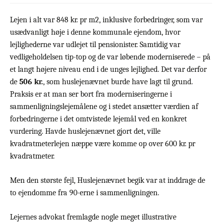
Lejen i alt var 848 kr. pr m2, inklusive forbedringer, som var
usædvanligt høje i denne kommunale ejendom, hvor
lejlighederne var udlejet til pensionister. Samtidig var
vedligeholdelsen tip-top og de var løbende moderniserede – på
et langt højere niveau end i de unges lejlighed. Det var derfor
de
506 kr.
, som huslejenævnet burde have lagt til grund.
Praksis er at man ser bort fra moderniseringerne i
sammenligningslejemålene og i stedet ansætter værdien af
forbedringerne i det omtvistede lejemål ved en konkret
vurdering. Havde huslejenævnet gjort det, ville
kvadratmeterlejen næppe være komme op over 600 kr. pr
kvadratmeter.
Men den største fejl, Huslejenævnet begik var at inddrage de
to ejendomme fra 90-erne i sammenligningen.
Lejernes advokat fremlagde nogle meget illustrative