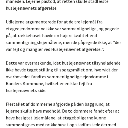
måneden. Lejerne påstod, at retten skulle stadfæste
huslejenævnets afgørelse.
Udlejerne argumenterede for at de tre lejemål fra
etageejendommene ikke var sammenlignelige, og pegede
på, at rækkehuset havde en højere kvalitet end
sammenligningslejemålene, men de påpegede ikke, at ”der
var fejl og mangler ved Huslejenævnet afgørelse..”.
Dette var overraskende, idet huslejenævnet tilsyneladende
ikke havde taget stilling til spørgsmålet om, hvorvidt der
overhovedet fandtes sammenlignelige ejendomme i
Randers Kommune, hvilket er en klar fejl fra
huslejenævnets side.
Flertallet af dommerne afgjorde på den baggrund, at
lejerne skulle have medhold. De to dommere fandt efter at
have besigtet lejemålene, at etageboligerne kunne
sammenlignes med rækkehuset og stadfæstede dermed