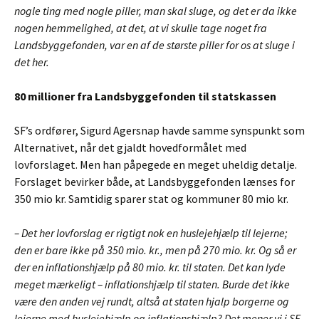
nogle ting med nogle piller, man skal sluge, og det er da ikke
nogen hemmelighed, at det, at vi skulle tage noget fra
Landsbyggefonden, var en af de største piller for os at sluge i
det her.
80 millioner fra Landsbyggefonden til statskassen
SF’s ordfører, Sigurd Agersnap havde samme synspunkt som
Alternativet, når det gjaldt hovedformålet med
lovforslaget. Men han påpegede en meget uheldig detalje.
Forslaget bevirker både, at Landsbyggefonden lænses for
350 mio kr. Samtidig sparer stat og kommuner 80 mio kr.
– Det her lovforslag er rigtigt nok en huslejehjælp til lejerne;
den er bare ikke på 350 mio. kr., men på 270 mio. kr. Og så er
der en inflationshjælp på 80 mio. kr. til staten. Det kan lyde
meget mærkeligt – inflationshjælp til staten. Burde det ikke
være den anden vej rundt, altså at staten hjalp borgerne og
lejerne med huslejehjælp og inflationshjælp? Det mener vi i SF.