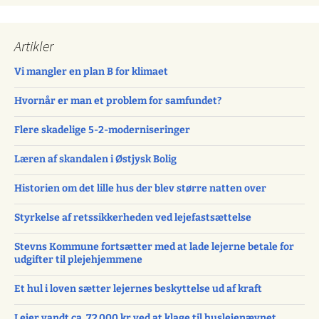
Artikler
Vi mangler en plan B for klimaet
Hvornår er man et problem for samfundet?
Flere skadelige 5-2-moderniseringer
Læren af skandalen i Østjysk Bolig
Historien om det lille hus der blev større natten over
Styrkelse af retssikkerheden ved lejefastsættelse
Stevns Kommune fortsætter med at lade lejerne betale for
udgifter til plejehjemmene
Et hul i loven sætter lejernes beskyttelse ud af kraft
Lejer vandt ca. 72.000 kr ved at klage til huslejenævnet