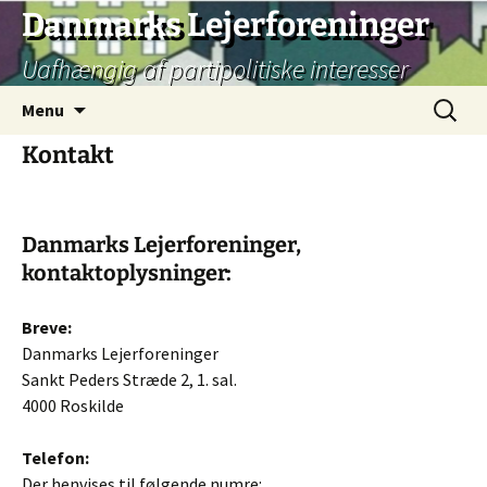
Hop
Danmarks Lejerforeninger
til
Uafhængig af partipolitiske interesser
indhold
Søg
Menu
efter:
Kontakt
Danmarks Lejerforeninger,
kontaktoplysninger:
Breve:
Danmarks Lejerforeninger
Sankt Peders Stræde 2, 1. sal.
4000 Roskilde
Telefon:
Der henvises til følgende numre: