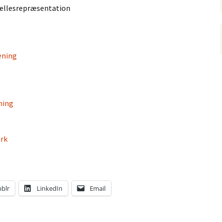
ællesrepræsentation
ening
ning
rk
blr
LinkedIn
Email