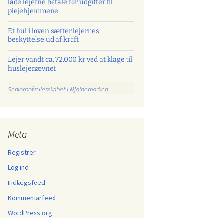
lade lejerne betale for udgifter til
plejehjemmene
Et hul i loven sætter lejernes
beskyttelse ud af kraft
Lejer vandt ca. 72.000 kr ved at klage til
huslejenævnet
Seniorbofællesskabet i Mjølnerparken
Meta
Registrer
Log ind
Indlægsfeed
Kommentarfeed
WordPress.org