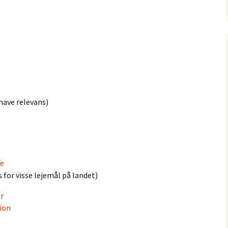
 have relevans)
e
s for visse lejemål på landet)
r
ion