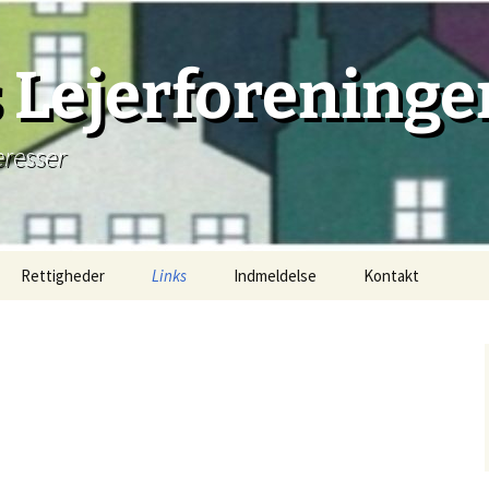
Lejerforeninge
eresser
Rettigheder
Links
Indmeldelse
Kontakt
Lejemål, principielt
Lejemåls begyndelse
Lejemåls beståen
Lejemåls afslutning