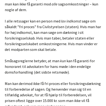
man kan ikke få garanti mod
alle
sagsomkostninger – kun
nogle af dem.
I alle retssager kan en person med
lav indkomst
søge om
såkaldt ”fri proces” fra Civilstyrelsen (staten). Hvis man har
for høj indkomst, kan man søge om dækning i sit
forsikringsselskab. Hvis man taber, betaler staten eller
forsikringsselskabet omkostningerne. Hvis man vinder er
det modparten som skal betale.
Småsagsreglerne betyder, at man
kun
kan få garanti for
honoraret til advokaten for hans møde i den endelige
domsforhandling (det sidste retsmøde).
Man kan derimod ikke få fri proces eller forsikringsdækning
til forberedelse af sagen. Og henvender man sig til en
tilfældig advokat, for at få hjælp til forberedelsen, vil
prisen oftest ligge over 15.000 kr. som man ikke vil få