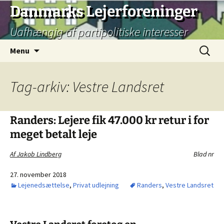
Hop
Danmarks Lejerforeninger
til
Uafhængig af partipolitiske interesser
indhold
Søg
Menu
efter:
Tag-arkiv: Vestre Landsret
Randers: Lejere fik 47.000 kr retur i for
meget betalt leje
Af Jakob Lindberg
Blad nr
27. november 2018
Lejenedsættelse
,
Privat udlejning
Randers
,
Vestre Landsret