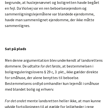
begrunde, at huslejenævnet og boligretten havde begået
en fejl. Da Violvej var en ren beboelsesejendom og
sammenligningslejemålene var blandede ejendomme,
havde man sammenlignet ejendomme, der ikke måtte
sammenlignes.
Sat på plads
Men denne argumentation blev underkendt af landsrettens
dommere. De udtalte
for det første
, at bestemmelsen i
boligreguleringslovens § 29 c, 3. pkt., ikke gælder direkte
for småhuse, der alene benyttes til beboelse.
Bestemmelsens ordlyd omhandler kun lejemål i småhuse
med blandet bolig og erhverv.
For det andet
mente landsretten heller ikke, at man kunne
udvide fortolkningen til at gælde for lejligheder i rene