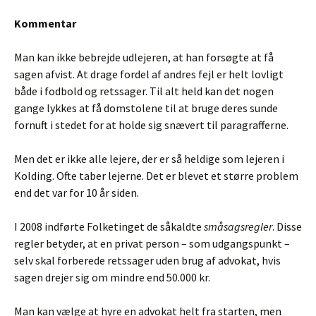
Kommentar
Man kan ikke bebrejde udlejeren, at han forsøgte at få
sagen afvist. At drage fordel af andres fejl er helt lovligt
både i fodbold og retssager. Til alt held kan det nogen
gange lykkes at få domstolene til at bruge deres sunde
fornuft i stedet for at holde sig snævert til paragrafferne.
Men det er ikke alle lejere, der er så heldige som lejeren i
Kolding. Ofte taber lejerne. Det er blevet et større problem
end det var for 10 år siden.
I 2008 indførte Folketinget de såkaldte
småsagsregler
. Disse
regler betyder, at en privat person – som udgangspunkt –
selv skal forberede retssager uden brug af advokat, hvis
sagen drejer sig om mindre end 50.000 kr.
Man kan vælge at hyre en advokat helt fra starten, men