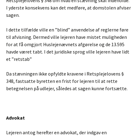
Retsplejelovens § 348 om hvad en stævning skal indeholde.
I yderste konsekvens kan det medføre, at domstolen afviser
sagen.
I dette tilfælde ville en ”blind” anvendelse af reglerne føre
til afvisning. Dermed ville lejeren have mistet muligheden
for at få omgjort Huslejenævnets afgørelse og de 13.595
havde været tabt. I det juridiske sprog ville lejeren have lidt
et ”retstab”
Da stævningen ikke opfyldte kravene i Retsplejelovens §
348, fastsatte byretten en frist for lejeren til at rette
betegnelsen på udlejer, således at sagen kunne fortsætte.
Advokat
Lejeren antog herefter en advokat, der indgav en