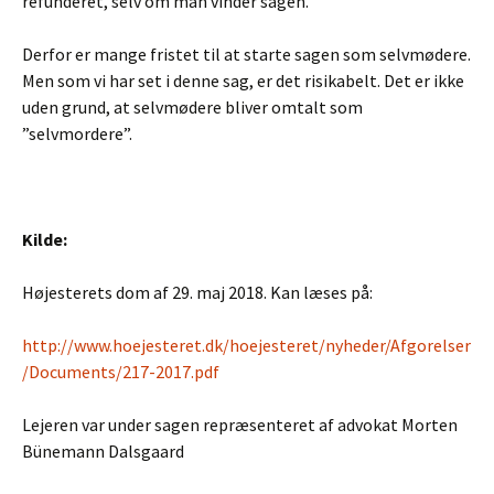
refunderet, selv om man vinder sagen.
Derfor er mange fristet til at starte sagen som selvmødere.
Men som vi har set i denne sag, er det risikabelt. Det er ikke
uden grund, at selvmødere bliver omtalt som
”selvmordere”.
Kilde:
Højesterets dom af 29. maj 2018. Kan læses på:
http://www.hoejesteret.dk/hoejesteret/nyheder/Afgorelser
/Documents/217-2017.pdf
Lejeren var under sagen repræsenteret af advokat Morten
Bünemann Dalsgaard