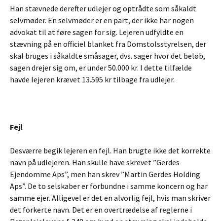
Han stævnede derefter udlejer og optrådte som såkaldt
selvmøder. En selvmøder er en part, der ikke har nogen
advokat til at føre sagen for sig. Lejeren udfyldte en
stævning på en officiel blanket fra Domstolsstyrelsen, der
skal bruges i såkaldte småsager, dvs. sager hvor det beløb,
sagen drejer sig om, er under 50.000 kr. I dette tilfælde
havde lejeren krævet 13.595 kr tilbage fra udlejer.
Fejl
Desværre begik lejeren en fejl. Han brugte ikke det korrekte
navn på udlejeren. Han skulle have skrevet ”Gerdes
Ejendomme Aps”, men han skrev ”Martin Gerdes Holding
Aps”. De to selskaber er forbundne i samme koncern og har
samme ejer. Alligevel er det en alvorlig fejl, hvis man skriver
det forkerte navn. Det er en overtrædelse af reglerne i