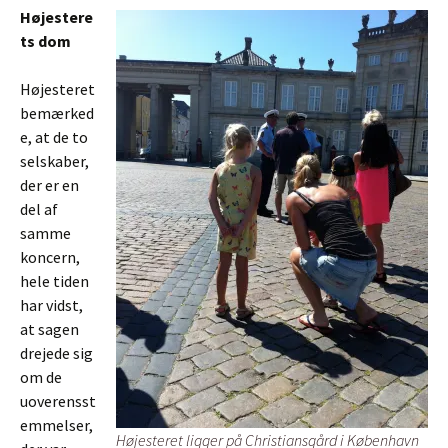
Højestere
ts dom
Højesteret
bemærked
e, at de to
selskaber,
der er en
del af
samme
koncern,
hele tiden
har vidst,
at sagen
drejede sig
om de
uoverensst
emmelser,
Højesteret ligger på Christiansgård i København