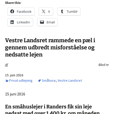
Share this:
Facebook
X
Tumblr
LinkedIn
Email
Vestre Landsret rammede en pæl i
gennem udbredt misforståelse og
nedsatte lejen
Af
Blad nr
15. juni 2016
Privat udlejning
Småhuse
,
Vestre Landsret
15 juni 2016
En småhuslejer i Randers fik sin leje
nedsat med over 1.400 kr. om måneden.