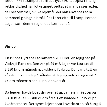
Det er ikke så simpelt som det lyder. For at opnå rimelig
retfærdighed har folketinget vedtaget mange særregler,
der bestemmer, hvilke lejemål, der kan anvendes som
sammenligningslejemål. Det fører ofte til komplicerede
sager, som denne sag er et eksempel på.
Violvej
En kvinde flyttede i sommeren 2011 ind i en lejlighed på
Violvej i Randers. Den var på 89 m2. Lejen var fastsat til
5.250 kr. om måneden, eksklusiv forbrug. Der var aftalt en
såkaldt ”trappeleje”, således at lejen gradvis steg med 200
kr. om måneden den 1. januar hvert år.
Da lejeren havde boet der over et år, var lejen nået op på
5.450 kr. eller 65.400 kr. om året. Det svarede til 735 kr. pr
kvadratmeter. Det synes lejeren var i overkanten, så hun gik