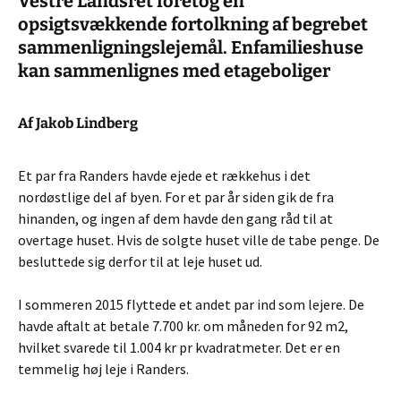
Vestre Landsret foretog en
opsigtsvækkende fortolkning af begrebet
sammenligningslejemål. Enfamilieshuse
kan sammenlignes med etageboliger
Af Jakob Lindberg
Et par fra Randers havde ejede et rækkehus i det
nordøstlige del af byen. For et par år siden gik de fra
hinanden, og ingen af dem havde den gang råd til at
overtage huset. Hvis de solgte huset ville de tabe penge. De
besluttede sig derfor til at leje huset ud.
I sommeren 2015 flyttede et andet par ind som lejere. De
havde aftalt at betale 7.700 kr. om måneden for 92 m2,
hvilket svarede til 1.004 kr pr kvadratmeter. Det er en
temmelig høj leje i Randers.