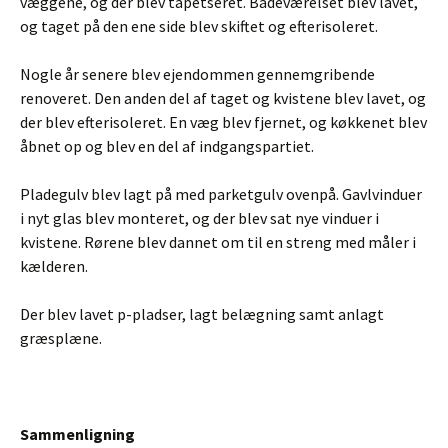
væggene, og der blev tapetseret. Badeværelset blev lavet,
og taget på den ene side blev skiftet og efterisoleret.
Nogle år senere blev ejendommen gennemgribende
renoveret. Den anden del af taget og kvistene blev lavet, og
der blev efterisoleret. En væg blev fjernet, og køkkenet blev
åbnet op og blev en del af indgangspartiet.
Pladegulv blev lagt på med parketgulv ovenpå. Gavlvinduer
i nyt glas blev monteret, og der blev sat nye vinduer i
kvistene. Rørene blev dannet om til en streng med måler i
kælderen.
Der blev lavet p-pladser, lagt belægning samt anlagt
græsplæne.
Sammenligning