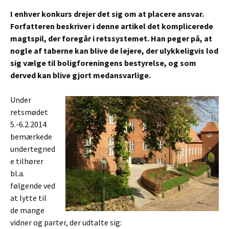
I enhver konkurs drejer det sig om at placere ansvar.
Forfatteren beskriver i denne artikel det komplicerede
magtspil, der foregår i retssystemet. Han peger på, at
nogle af taberne kan blive de lejere, der ulykkeligvis lod
sig vælge til boligforeningens bestyrelse, og som
derved kan blive gjort medansvarlige.
Under
retsmødet
5.-6.2.2014
bemærkede
undertegned
e tilhører
bl.a.
følgende ved
at lytte til
de mange
vidner og parter, der udtalte sig: