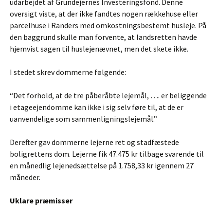
udarbejdet af Grundejernes Investeringsfond. Denne
oversigt viste, at der ikke fandtes nogen rækkehuse eller
parcelhuse i Randers med omkostningsbestemt husleje. På
den baggrund skulle man forvente, at landsretten havde
hjemvist sagen til huslejenævnet, men det skete ikke.
I stedet skrev dommerne følgende:
“Det forhold, at de tre påberåbte lejemål, …. er beliggende
i etageejendomme kan ikke i sig selv føre til, at de er
uanvendelige som sammenligningslejemål.”
Derefter gav dommerne lejerne ret og stadfæstede
boligrettens dom. Lejerne fik 47.475 kr tilbage svarende til
en månedlig lejenedsættelse på 1.758,33 kr igennem 27
måneder.
Uklare præmisser