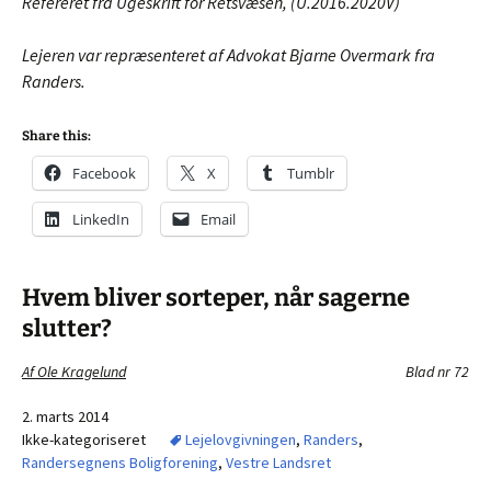
Refereret fra Ugeskrift for Retsvæsen, (U.2016.2020V)
Lejeren var repræsenteret af Advokat Bjarne Overmark fra
Randers.
Share this:
Facebook
X
Tumblr
LinkedIn
Email
Hvem bliver sorteper, når sagerne
slutter?
Af Ole Kragelund
Blad nr 72
2. marts 2014
Ikke-kategoriseret
Lejelovgivningen
,
Randers
,
Randersegnens Boligforening
,
Vestre Landsret