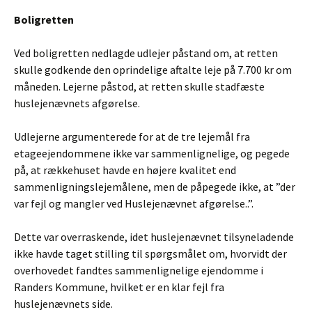
Boligretten
Ved boligretten nedlagde udlejer påstand om, at retten
skulle godkende den oprindelige aftalte leje på 7.700 kr om
måneden. Lejerne påstod, at retten skulle stadfæste
huslejenævnets afgørelse.
Udlejerne argumenterede for at de tre lejemål fra
etageejendommene ikke var sammenlignelige, og pegede
på, at rækkehuset havde en højere kvalitet end
sammenligningslejemålene, men de påpegede ikke, at ”der
var fejl og mangler ved Huslejenævnet afgørelse..”.
Dette var overraskende, idet huslejenævnet tilsyneladende
ikke havde taget stilling til spørgsmålet om, hvorvidt der
overhovedet fandtes sammenlignelige ejendomme i
Randers Kommune, hvilket er en klar fejl fra
huslejenævnets side.