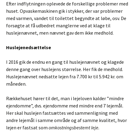
Efter indflytningen oplevede de forskellige problemer med
huset. Opvaskemaskinen gik i stykker, der var problemer
med varmen, vandet til toilettet begyndte at løbe, osv. De
forsøgte at få udbedret manglerne ved at klage til
huslejenævnet, men nævnet gav dem ikke medhold.
Huslejenedsættelse
I 2016 gik de endnu en gang til huslejenævnet og klagede
denne gang over huslejens størrelse. Her fik de medhold.
Huslejenævnet nedsatte lejen fra 7.700 kr til 5.942 kr. om
måneden.
Rækkehuset hører til det, man i lejeloven kalder ”mindre
ejendomme”, dvs. ejendomme med mindre end 7 lejemål.
Her skal huslejen fastsættes ved sammenligning med
andre lejemål i samme område og af samme kvalitet, hvor
lejen er fastsat som
omkostningsbestemt leje.