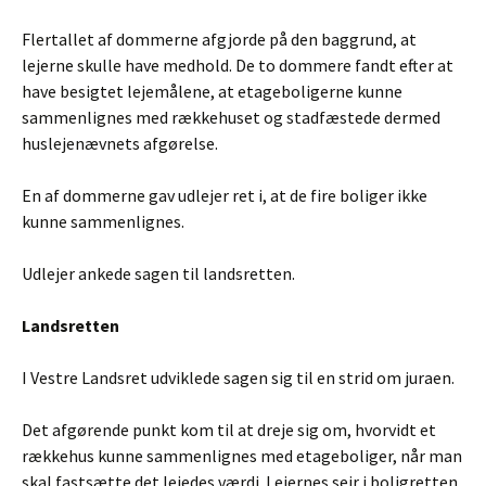
Flertallet af dommerne afgjorde på den baggrund, at
lejerne skulle have medhold. De to dommere fandt efter at
have besigtet lejemålene, at etageboligerne kunne
sammenlignes med rækkehuset og stadfæstede dermed
huslejenævnets afgørelse.
En af dommerne gav udlejer ret i, at de fire boliger ikke
kunne sammenlignes.
Udlejer ankede sagen til landsretten.
Landsretten
I Vestre Landsret udviklede sagen sig til en strid om juraen.
Det afgørende punkt kom til at dreje sig om, hvorvidt et
rækkehus kunne sammenlignes med etageboliger, når man
skal fastsætte det lejedes værdi. Lejernes sejr i boligretten