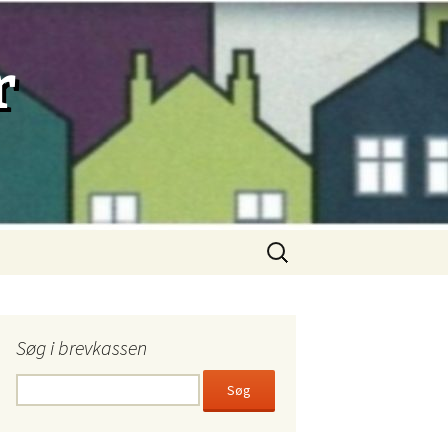
r
Søg
efter:
Søg i brevkassen