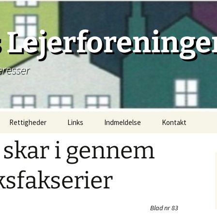
Lejerforeninge
eresser
Rettigheder
Links
Indmeldelse
Kontakt
 skar i gennem
Lejemål, principielt
Lejemåls begyndelse
ksfakserier
Lejemåls beståen
Blad nr 83
Lejemåls afslutning