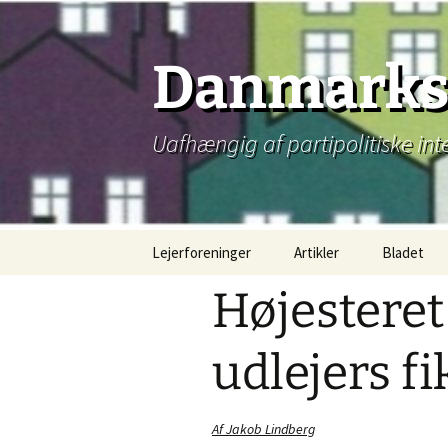
Hop
til
indhold
Danmarks 
Uafhængig af partipolitiske int
Lejerforeninger
Artikler
Bladet
Højesteret
udlejers fi
Af Jakob Lindberg