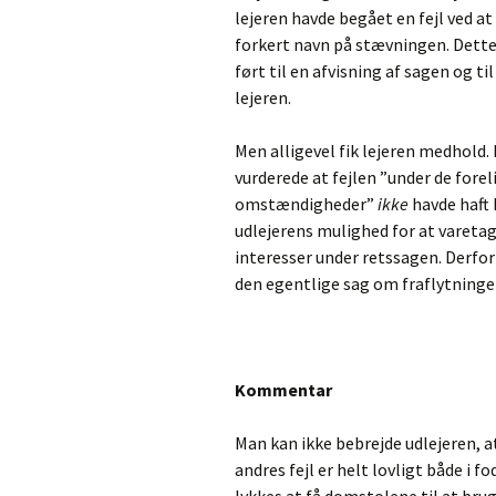
lejeren havde begået en fejl ved at 
forkert navn på stævningen. Dett
ført til en afvisning af sagen og til
lejeren.
Men alligevel fik lejeren medhold.
vurderede at fejlen ”under de fore
omstændigheder”
ikke
havde haft
udlejerens mulighed for at varetag
interesser under retssagen. Derfor f
den egentlige sag om fraflytninge
Kommentar
Man kan ikke bebrejde udlejeren, at
andres fejl er helt lovligt både i 