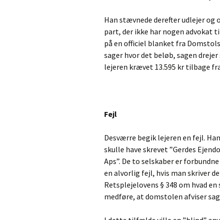
Han stævnede derefter udlejer og 
part, der ikke har nogen advokat ti
på en officiel blanket fra Domstols
sager hvor det beløb, sagen drejer 
lejeren krævet 13.595 kr tilbage fra
Fejl
Desværre begik lejeren en fejl. Ha
skulle have skrevet ”Gerdes Ejen
Aps”. De to selskaber er forbundne
en alvorlig fejl, hvis man skriver d
Retsplejelovens § 348 om hvad en 
medføre, at domstolen afviser sag