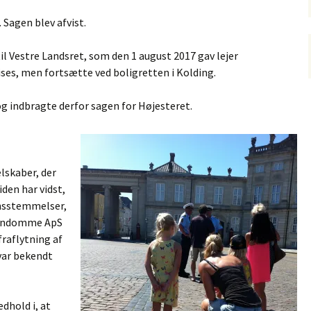
. Sagen blev afvist.
l Vestre Landsret, som den 1 august 2017 gav lejer
vises, men fortsætte ved boligretten i Kolding.
 og indbragte derfor sagen for Højesteret.
lskaber, der
den har vidst,
ensstemmelser,
jendomme ApS
fraflytning af
var bekendt
dhold i, at