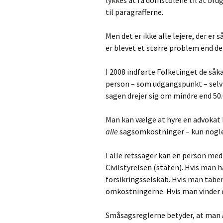
lykkes at få domstolene til at brug
til paragrafferne.
Men det er ikke alle lejere, der er 
er blevet et større problem end det
I 2008 indførte Folketinget de såk
person – som udgangspunkt – selv 
sagen drejer sig om mindre end 50.
Man kan vælge at hyre en advokat 
alle
sagsomkostninger – kun nogle
I alle retssager kan en person me
Civilstyrelsen (staten). Hvis man 
forsikringsselskab. Hvis man taber
omkostningerne. Hvis man vinder 
Småsagsreglerne betyder, at man