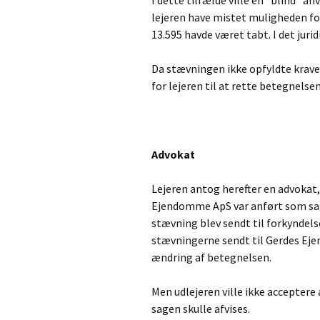
I dette tilfælde ville en ”blind” an
lejeren have mistet muligheden fo
13.595 havde været tabt. I det jurid
Da stævningen ikke opfyldte kraven
for lejeren til at rette betegnelse
Advokat
Lejeren antog herefter en advokat
Ejendomme ApS var anført som sag
stævning blev sendt til forkyndels
stævningerne sendt til Gerdes Ej
ændring af betegnelsen.
Men udlejeren ville ikke accepter
sagen skulle afvises.