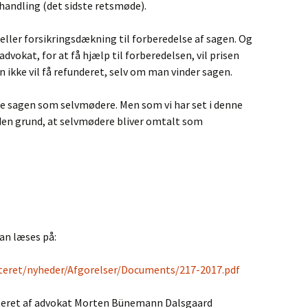
andling (det sidste retsmøde).
 eller forsikringsdækning til forberedelse af sagen. Og
advokat, for at få hjælp til forberedelsen, vil prisen
n ikke vil få refunderet, selv om man vinder sagen.
rte sagen som selvmødere. Men som vi har set i denne
 uden grund, at selvmødere bliver omtalt som
an læses på:
steret/nyheder/Afgorelser/Documents/217-2017.pdf
teret af advokat Morten Bünemann Dalsgaard