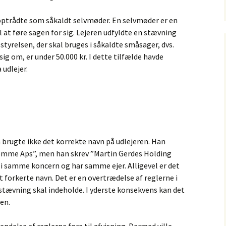
optrådte som såkaldt selvmøder. En selvmøder er en
l at føre sagen for sig. Lejeren udfyldte en stævning
styrelsen, der skal bruges i såkaldte småsager, dvs.
sig om, er under 50.000 kr. I dette tilfælde havde
 udlejer.
n brugte ikke det korrekte navn på udlejeren. Han
domme Aps”, men han skrev ”Martin Gerdes Holding
 i samme koncern og har samme ejer. Alligevel er det
et forkerte navn. Det er en overtrædelse af reglerne i
stævning skal indeholde. I yderste konsekvens kan det
en.