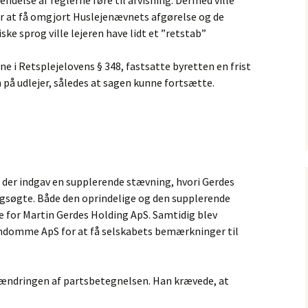
vendelse af reglerne føre til afvisning. Dermed ville
r at få omgjort Huslejenævnets afgørelse og de
iske sprog ville lejeren have lidt et ”retstab”
e i Retsplejelovens § 348, fastsatte byretten en frist
n på udlejer, således at sagen kunne fortsætte.
, der indgav en supplerende stævning, hvori Gerdes
søgte. Både den oprindelige og den supplerende
e for Martin Gerdes Holding ApS. Samtidig blev
endomme ApS for at få selskabets bemærkninger til
e ændringen af partsbetegnelsen. Han krævede, at