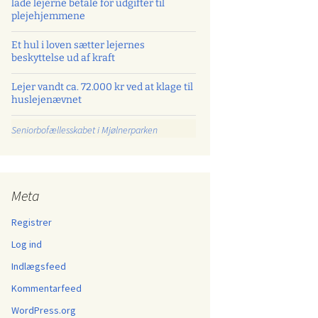
lade lejerne betale for udgifter til
plejehjemmene
Et hul i loven sætter lejernes
beskyttelse ud af kraft
Lejer vandt ca. 72.000 kr ved at klage til
huslejenævnet
Seniorbofællesskabet i Mjølnerparken
Meta
Registrer
Log ind
Indlægsfeed
Kommentarfeed
WordPress.org