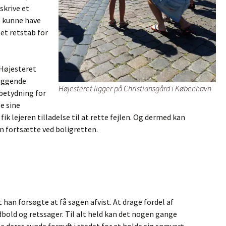
skrive et
e kunne have
 et retstab for
 Højesteret
liggende
Højesteret ligger på Christiansgård i København
 betydning for
e sine
ik lejeren tilladelse til at rette fejlen. Og dermed kan
n fortsætte ved boligretten.
 han forsøgte at få sagen afvist. At drage fordel af
fodbold og retssager. Til alt held kan det nogen gange