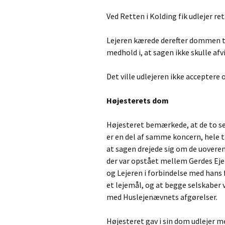
Ved Retten i Kolding fik udlejer ret
Lejeren kærede derefter dommen ti
medhold i, at sagen ikke skulle af
Det ville udlejeren ikke acceptere
Højesterets dom
Højesteret bemærkede, at de to se
er en del af samme koncern, hele ti
at sagen drejede sig om de uover
der var opstået mellem Gerdes E
og Lejeren i forbindelse med hans 
et lejemål, og at begge selskaber 
med Huslejenævnets afgørelser.
Højesteret gav i sin dom udlejer me