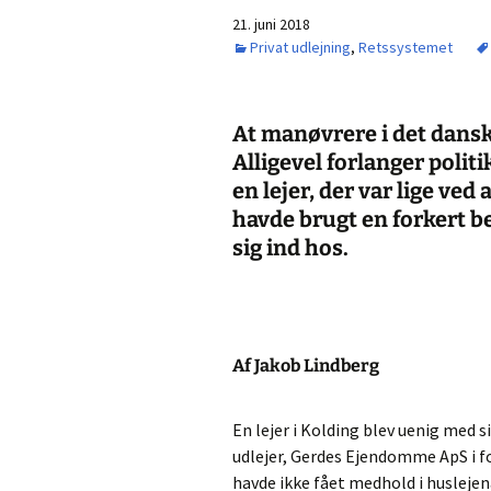
21. juni 2018
Privat udlejning
,
Retssystemet
At manøvrere i det dansk
Alligevel forlanger politi
en lejer, der var lige ved 
havde brugt en forkert be
sig ind hos.
Af Jakob Lindberg
En lejer i Kolding blev uenig med 
udlejer, Gerdes Ejendomme ApS i fo
havde ikke fået medhold i huslejen