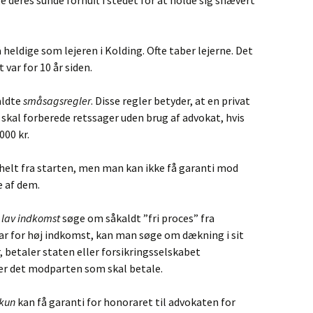
e deres sunde fornuft i stedet for at holde sig snævert
så heldige som lejeren i Kolding. Ofte taber lejerne. Det
 var for 10 år siden.
aldte
småsagsregler
. Disse regler betyder, at en privat
skal forberede retssager uden brug af advokat, hvis
000 kr.
helt fra starten, men man kan ikke få garanti mod
 af dem.
d
lav indkomst
søge om såkaldt ”fri proces” fra
har for høj indkomst, kan man søge om dækning i sit
, betaler staten eller forsikringsselskabet
er det modparten som skal betale.
kun
kan få garanti for honoraret til advokaten for