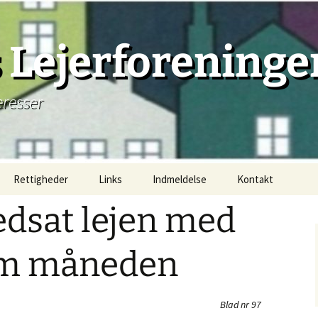
Lejerforeninge
eresser
Rettigheder
Links
Indmeldelse
Kontakt
nedsat lejen med
Lejemål, principielt
Lejemåls begyndelse
 om måneden
Lejemåls beståen
Blad nr 97
Lejemåls afslutning