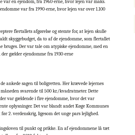
 var en ejendom, fra 1960-erne, hvor lejen var maks.
jendomme var fra 1990-erne, hvor lejen var over 1.100
ere flertallets afgørelse og stemte for, at lejen skulle
kaldt skyggebudget, da to af de ejendomme, som flertallet
 bruges. Der var tale om atypiske ejendomme, med en
, der gælder ejendomme fra 1930-erne
 de ankede sagen til boligretten. Her krævede lejernes
m måneden svarende til 500 kr./kvadratmeter. Dette
 der var gældende i fire ejendomme, hvor det var
hente oplysninger. Det var blandt andet Køge Kommunes
 før 2. verdenskrig, ligesom det unge pars lejlighed.
gsloven til punkt og prikke. En af ejendommene lå tæt