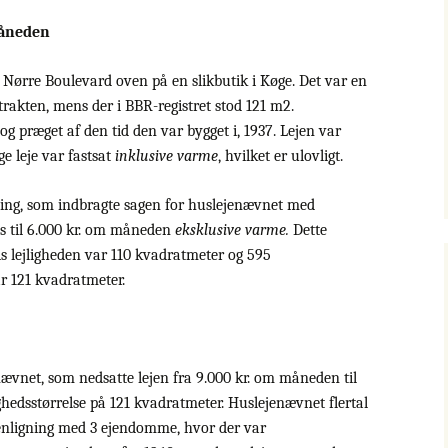
måneden
 i Nørre Boulevard oven på en slikbutik i Køge. Det var en
ntrakten, mens der i BBR-registret stod 121 m2.
 og præget af den tid den var bygget i, 1937. Lejen var
e leje var fastsat
inklusive varme
, hvilket er ulovligt.
ening, som indbragte sagen for huslejenævnet med
es til 6.000 kr. om måneden
eksklusive varme.
Dette
is lejligheden var 110 kvadratmeter og 595
ar 121 kvadratmeter.
ævnet, som nedsatte lejen fra 9.000 kr. om måneden til
hedsstørrelse på 121 kvadratmeter. Huslejenævnet flertal
enligning med 3 ejendomme, hvor der var