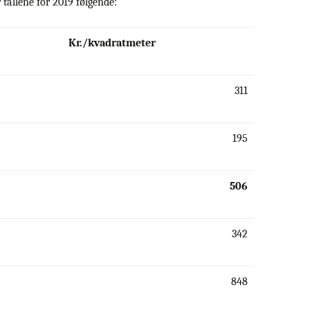
 tallene for 2019 følgende:
Kr./kvadratmeter
311
195
506
342
848