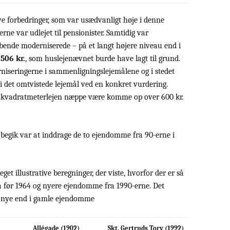
sive forbedringer, som var usædvanligt høje i denne
ne var udlejet til pensionister. Samtidig var
øbende moderniserede – på et langt højere niveau end i
506 kr.
, som huslejenævnet burde have lagt til grund.
rniseringerne i sammenligningslejemålene og i stedet
i det omtvistede lejemål ved en konkret vurdering.
le kvadratmeterlejen næppe være komme op over 600 kr.
 begik var at inddrage de to ejendomme fra 90-erne i
et illustrative beregninger, der viste, hvorfor der er så
a før 1964 og nyere ejendomme fra 1990-erne. Det
e i nye end i gamle ejendomme
Allégade (1902)
Skt. Gertruds Torv (1992)