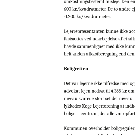
omkostningsbestemt husleje. Den ene
600 kr./kvadratmeter. De to andre e
-1.200 kr./kvadratmeter.
Lejerrepræsentanten kunne ikke accept
fastsættes ved udarbejdelse af et så
havde sammenlignet med ikke kunne
helt anden afkastberegning end den
Boligretten
Det var lejerne ikke tilfredse med og
advokat lejen nedsat til 4.385 kr. o
niveau svarede stort set det niveau,
lykkedes Køge Lejerforening at ind
boliger i centrum, der alle var opført
Kommunen overholder boligregulerin