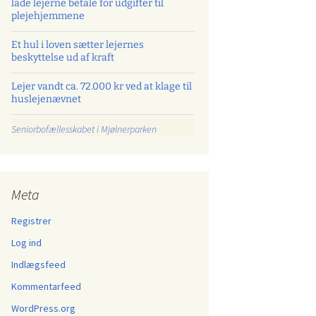
lade lejerne betale for udgifter til
plejehjemmene
Et hul i loven sætter lejernes
beskyttelse ud af kraft
Lejer vandt ca. 72.000 kr ved at klage til
huslejenævnet
Seniorbofællesskabet i Mjølnerparken
Meta
Registrer
Log ind
Indlægsfeed
Kommentarfeed
WordPress.org