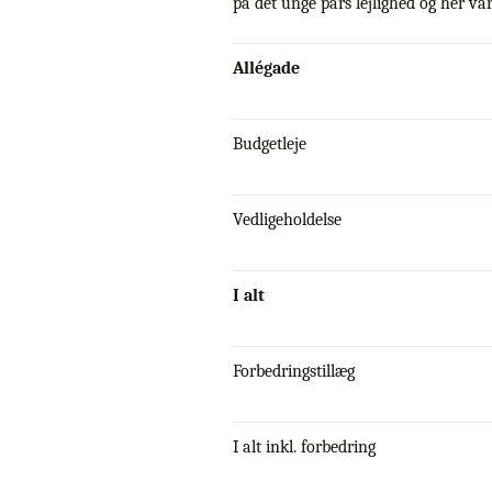
på det unge pars lejlighed og her var
Allégade
Budgetleje
Vedligeholdelse
I alt
Forbedringstillæg
I alt inkl. forbedring