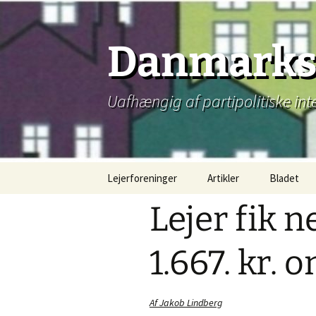
Hop
til
indhold
Danmarks 
Uafhængig af partipolitiske int
Lejerforeninger
Artikler
Bladet
Lejer fik 
1.667. kr.
Af Jakob Lindberg