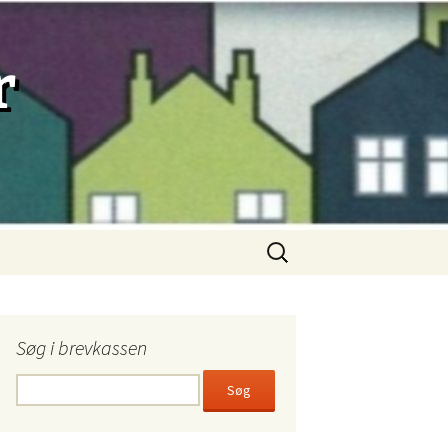
r
Søg
efter:
Søg i brevkassen