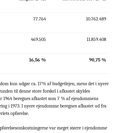
77.764
10.762.489
469.505
11.859.408
16,56 %
90,75 %
endom kun udgør ca. 17% af budgetlejen, mens det i nyere
en til denne store forskel i afkastet skyldes
ør 1964 beregnes afkastet som 7 % af ejendommens
ring i 1973. I nyere ejendomme beregnes afkastet ud fra
iets opførelse.
di opførelsesomkostningerne var meget større i ejendomme