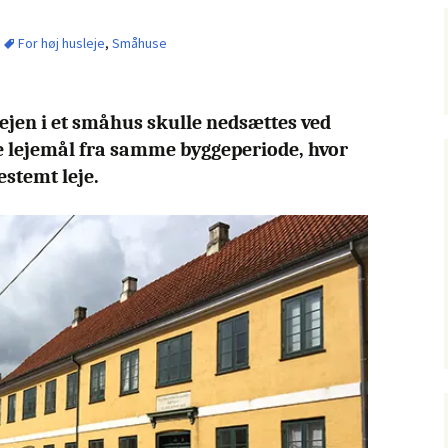
For høj husleje
,
Småhuse
lejen i et småhus skulle nedsættes ved
lejemål fra samme byggeperiode, hvor
stemt leje.