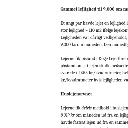
Gammel lejlighed til 9.000 om 
Et ungt par havde lejet en lejlighed
stor lejlighed – 110 m2 ifølge lejeko
Lejligheden var dårligt vedligeholdt,
9.000 kr. om måneden. Den månedlig
Lejerne fik bistand i Køge Lejerfor
påstand om, at lejen skulle nedsætt
svarede til 655 kr./kvadratmeter, hv
kr./kvadratmeter hvis lejligheden v
Huslejenævnet
Lejerne fik
delvis
medhold i huslejen
8.319 kr
om måneden ud fra en lejlig
havde fastsat lejen ud fra en samm