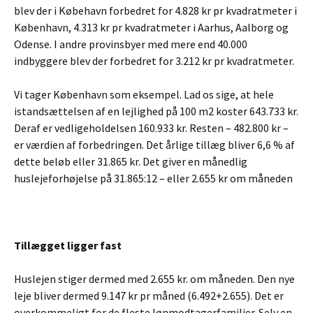
blev der i Købehavn forbedret for 4.828 kr pr kvadratmeter i
København, 4.313 kr pr kvadratmeter i Aarhus, Aalborg og
Odense. I andre provinsbyer med mere end 40.000
indbyggere blev der forbedret for 3.212 kr pr kvadratmeter.
Vi tager København som eksempel. Lad os sige, at hele
istandsættelsen af en lejlighed på 100 m2 koster 643.733 kr.
Deraf er vedligeholdelsen 160.933 kr. Resten – 482.800 kr –
er værdien af forbedringen. Det årlige tillæg bliver 6,6 % af
dette beløb eller 31.865 kr. Det giver en månedlig
huslejeforhøjelse på 31.865:12 – eller 2.655 kr om måneden
Tillægget ligger fast
Huslejen stiger dermed med 2.655 kr. om måneden. Den nye
leje bliver dermed 9.147 kr pr måned (6.492+2.655). Det er
overkommeligt for de fleste lønmodtagerfamilier. Selv en