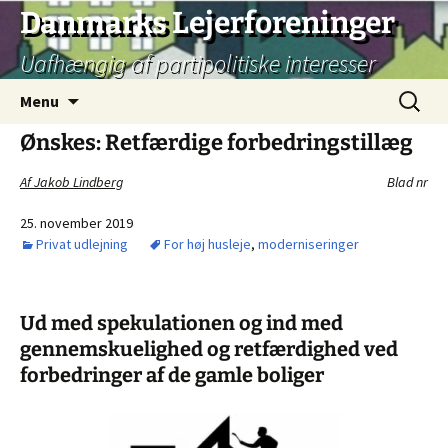
Hop
Danmarks Lejerforeninger
til
Uafhængig af partipolitiske interesser
indhold
Søg
Menu
efter:
Ønskes: Retfærdige forbedringstillæg
Af Jakob Lindberg
Blad nr
25. november 2019
Privat udlejning
For høj husleje
,
moderniseringer
Ud med spekulationen og ind med
gennemskuelighed og retfærdighed ved
forbedringer af de gamle boliger