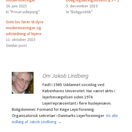
moderniseringer
boligreguleringslovens § 5 – 2
26. juni 2023
5. december 2019
In "Privat udlejning"
In "Boligpolitik"
Grim lov fører til dyre
moderniseringer og
udstødning af lejere
11. oktober 2015
Similar post
Om Jakob Lindberg
Født i 1949. Uddannet sociolog ved
Københavns Universitet. Har været aktiv i
lejerbevægelsen siden 1974.
Lejerrepræsentant i flere huslejenævn.
Boligdommer. Formand for Køge Lejerforening.
Organisatorisk sekretær i Danmarks Lejerforeninger
Vis alle
indlæg af Jakob Lindberg
→