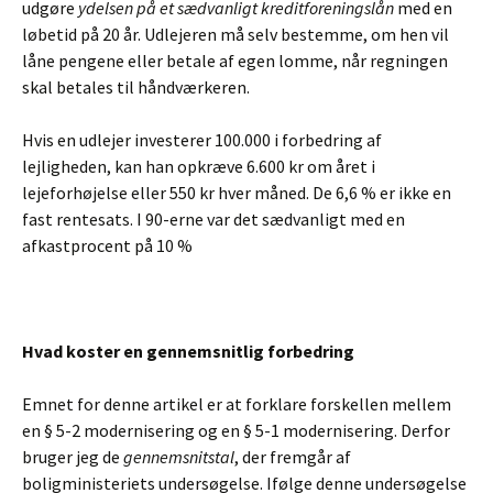
udgøre
ydelsen på et sædvanligt kreditforeningslån
med en
løbetid på 20 år. Udlejeren må selv bestemme, om hen vil
låne pengene eller betale af egen lomme, når regningen
skal betales til håndværkeren.
Hvis en udlejer investerer 100.000 i forbedring af
lejligheden, kan han opkræve 6.600 kr om året i
lejeforhøjelse eller 550 kr hver måned. De 6,6 % er ikke en
fast rentesats. I 90-erne var det sædvanligt med en
afkastprocent på 10 %
Hvad koster en gennemsnitlig forbedring
Emnet for denne artikel er at forklare forskellen mellem
en § 5-2 modernisering og en § 5-1 modernisering. Derfor
bruger jeg de
gennemsnitstal
, der fremgår af
boligministeriets undersøgelse. Ifølge denne undersøgelse