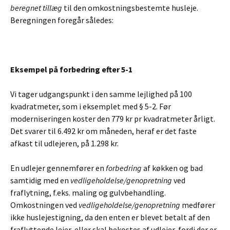
beregnet tillæg
til den omkostningsbestemte husleje.
Beregningen foregår således:
Eksempel på forbedring efter 5-1
Vi tager udgangspunkt i den samme lejlighed på 100
kvadratmeter, som i eksemplet med § 5-2. Før
moderniseringen koster den 779 kr pr kvadratmeter årligt.
Det svarer til 6.492 kr om måneden, heraf er det faste
afkast til udlejeren, på 1.298 kr.
En udlejer gennemfører en
forbedring
af køkken og bad
samtidig med en
vedligeholdelse/genopretning
ved
fraflytning, f.eks. maling og gulvbehandling.
Omkostningen ved
vedligeholdelse/genopretning
medfører
ikke huslejestigning, da den enten er blevet betalt af den
fraflyttende lejer, eller skal bekostes af udlejer, fordi der er