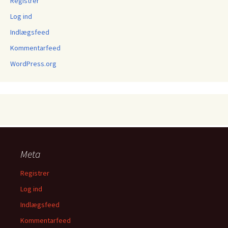
Registrer
Log ind
Indlægsfeed
Kommentarfeed
WordPress.org
Meta
Registrer
Log ind
Indlægsfeed
Kommentarfeed