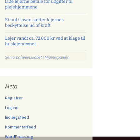
lade lejerne betale for udgifter til
plejehjemmene
Et hul i loven sætter lejernes
beskyttelse ud af kraft
Lejer vandt ca. 72.000 kr ved at klage til
huslejenævnet
Seniorbofællesskabet i Mjølnerparken
Meta
Registrer
Log ind
Indlægsfeed
Kommentarfeed
WordPress.org