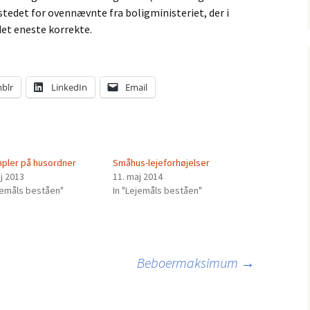
 stedet for ovennævnte fra boligministeriet, der i
t eneste korrekte.
blr
LinkedIn
Email
pler på husordner
Småhus-lejeforhøjelser
j 2013
11. maj 2014
ejemåls beståen"
In "Lejemåls beståen"
Beboermaksimum
→