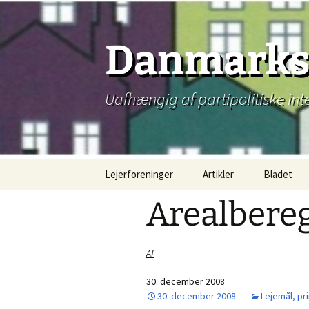
Hop
til
indhold
Danmarks 
Uafhængig af partipolitiske int
Lejerforeninger
Artikler
Bladet
Arealbere
Af
30. december 2008
30. december 2008
Lejemål, pri