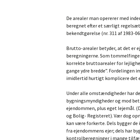
De arealer man opererer med inden
beregnet efter et særligt regelsæt
bekendtgørelse (nr. 311 af 1983-06
Brutto-arealer betyder, at det er 
beregningerne. Som tommelfinger-
korrekte bruttoarealer for lejligh
gange ydre bredde”. Fordelingen i
imidlertid hurtigt komplicere det e
Under alle omstændigheder har den
bygningsmyndigheder og mod betali
ejendommen, plus eget lejemål. (
og Bolig- Registeret). Vær dog op
kan være forkerte. Dels bygger de
fra ejendommens ejer; dels har b
kontrolberegninger i mange tilfæl