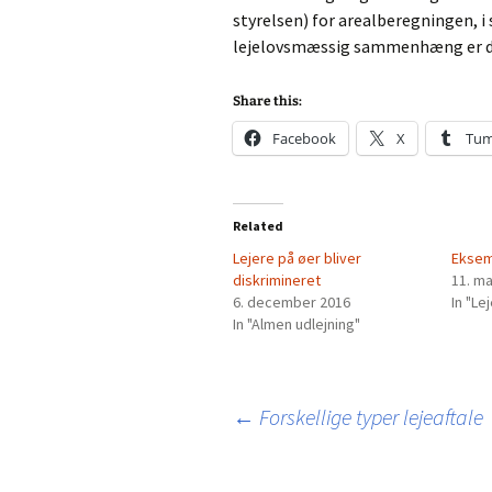
styrelsen) for arealberegningen, i
lejelovsmæssig sammenhæng er de
Share this:
Facebook
X
Tum
Related
Lejere på øer bliver
Eksem
diskrimineret
11. ma
6. december 2016
In "L
In "Almen udlejning"
Indlægsnavigation
←
Forskellige typer lejeaftale