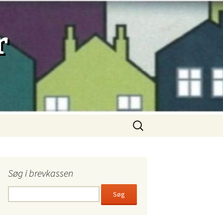
r
Søg
efter:
Søg i brevkassen