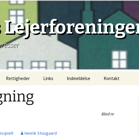
Lejerforeninge
eresser
Rettigheder
Links
Indmeldelse
Kontakt
gning
Lejemål, principielt
Lejemåls begyndelse
Blad nr
Lejemåls beståen
ncipielt
Henrik Stougaard
Lejemåls afslutning