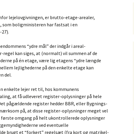
for lejelovgivningen, er brutto-etage-arealer,
, som boligministeren har fastsat i en
-27).
ejendommens “ydre mål” der indgår i areal-
regel kan siges, at (normalt) vil summen af de
ederne på én etage, være lig etagens “ydre længde
mellem lejlighederne på den enkelte etage kan
n del.
 enkelte lejer ret til, hos kommunens
ng, at få udleveret register-oplysninger på hele
Det pågældende register hedder BBR, eller Bygnings-
mærksom på, at disse register-oplysninger meget vel
 i første omgang på helt ukontrollerede oplysninger
yggemyndighederne ved eventuelle
de brugt et “forkert” regelsæt (fra kort og matrikel-