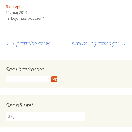
Særregler
11. maj 2014
In "Lejemåls beståen"
Indlægsnavigation
←
Oprettelse af BR
Nævns- og retssager
→
Søg i brevkassen
Søg på sitet
Søg
efter: