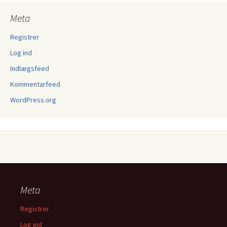
Meta
Registrer
Log ind
Indlægsfeed
Kommentarfeed
WordPress.org
Meta
Registrer
Log ind