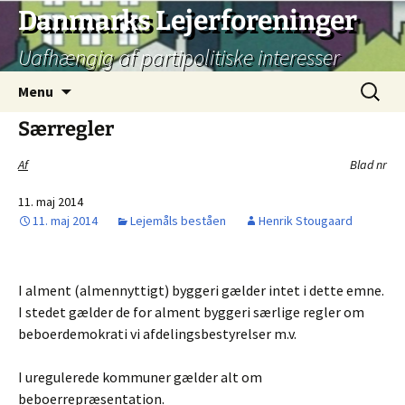
Hop
Danmarks Lejerforeninger
til
Uafhængig af partipolitiske interesser
indhold
Søg
Menu
efter:
Særregler
Af
Blad nr
11. maj 2014
11. maj 2014
Lejemåls beståen
Henrik Stougaard
I alment (almennyttigt) byggeri gælder intet i dette emne.
I stedet gælder de for alment byggeri særlige regler om
beboerdemokrati vi afdelingsbestyrelser m.v.
I uregulerede kommuner gælder alt om
beboerrepræsentation.