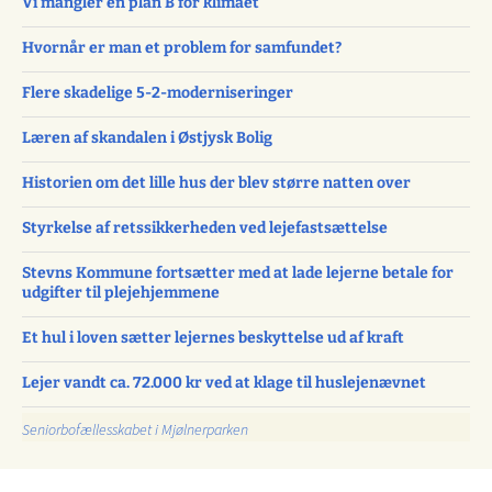
Vi mangler en plan B for klimaet
Hvornår er man et problem for samfundet?
Flere skadelige 5-2-moderniseringer
Læren af skandalen i Østjysk Bolig
Historien om det lille hus der blev større natten over
Styrkelse af retssikkerheden ved lejefastsættelse
Stevns Kommune fortsætter med at lade lejerne betale for
udgifter til plejehjemmene
Et hul i loven sætter lejernes beskyttelse ud af kraft
Lejer vandt ca. 72.000 kr ved at klage til huslejenævnet
Seniorbofællesskabet i Mjølnerparken