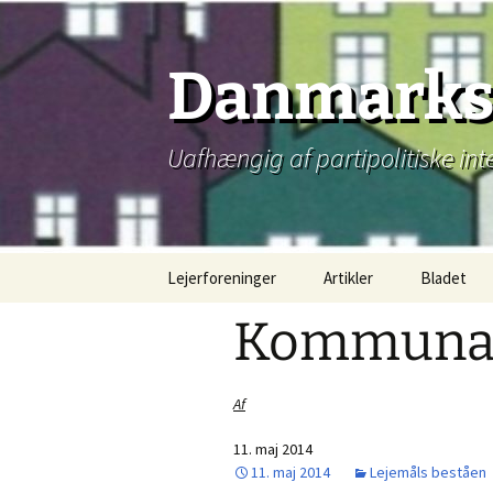
Hop
til
indhold
Danmarks 
Uafhængig af partipolitiske int
Lejerforeninger
Artikler
Bladet
Kommunal 
Af
11. maj 2014
11. maj 2014
Lejemåls beståen