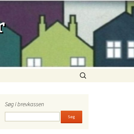
r
Søg
efter:
Søg i brevkassen