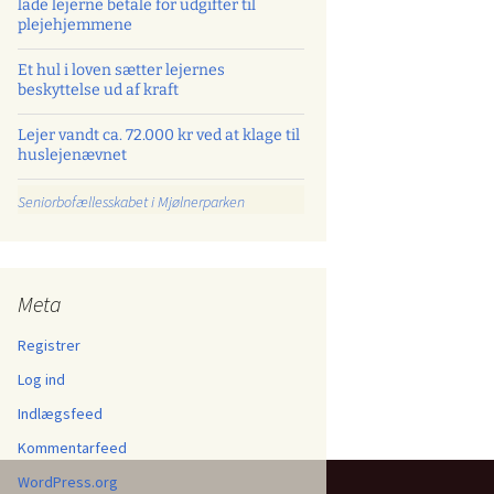
lade lejerne betale for udgifter til
plejehjemmene
Et hul i loven sætter lejernes
beskyttelse ud af kraft
Lejer vandt ca. 72.000 kr ved at klage til
huslejenævnet
Seniorbofællesskabet i Mjølnerparken
Meta
Registrer
Log ind
Indlægsfeed
Kommentarfeed
WordPress.org