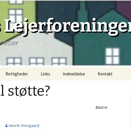
Lejerforeninge
eresser
Rettigheder
Links
Indmeldelse
Kontakt
støtte?
Lejemål, principielt
Lejemåls begyndelse
Blad nr
Lejemåls beståen
Henrik Stougaard
Lejemåls afslutning