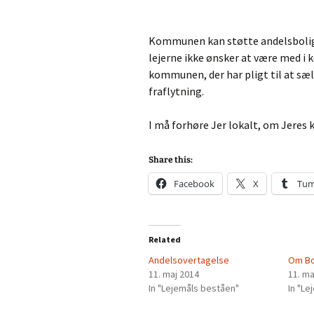
Kommunen kan støtte andelsboligfo
lejerne ikke ønsker at være med i 
kommunen, der har pligt til at sæl
fraflytning.
I må forhøre Jer lokalt, om Jere
Share this:
Facebook
X
Tum
Related
Andelsovertagelse
Om Bo
11. maj 2014
11. ma
In "Lejemåls beståen"
In "L