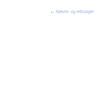
Indlægsnavigation
←
Nævns- og retssager