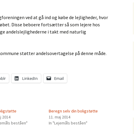
reningen ved at gå ind og købe de lejligheder, hvor
købet. Disse beboere fortsætter så som lejere hos
ge andelslejlighederne i takt med naturlig
s kommune støtter andelsovertagelse på denne måde.
blr
LinkedIn
Email
ligstøtte
Beregn selv din boligstøtte
j 2014
11. maj 2014
ejemåls beståen"
In "Lejemåls beståen"