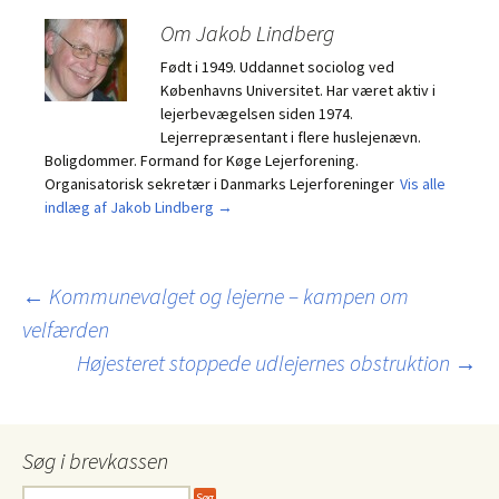
Om Jakob Lindberg
Født i 1949. Uddannet sociolog ved
Københavns Universitet. Har været aktiv i
lejerbevægelsen siden 1974.
Lejerrepræsentant i flere huslejenævn.
Boligdommer. Formand for Køge Lejerforening.
Organisatorisk sekretær i Danmarks Lejerforeninger
Vis alle
indlæg af Jakob Lindberg
→
Indlægsnavigation
←
Kommunevalget og lejerne – kampen om
velfærden
Højesteret stoppede udlejernes obstruktion
→
Søg i brevkassen