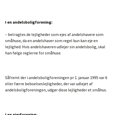
I en andelsboligforening:
– betragtes de lejligheder som ejes af andelshavere som
småhuse, da en andelshaver som regel kun kan eje en
lejlighed. Hvis andelshaveren udlejer sin andelsbolig, skal
han følge reglerne for småhuse.
Såfremt der i andelsboligforeningen pr 1. januar 1995 var 6
eller færre beboelseslejligheder, der var udlejet af
andelsboligforeningen, udgør disse lejligheder et småhus.
I en ejerforening: