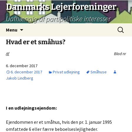
Hop
Danmarks Lejerforeninger
til
Uafhængig af partipolitiske interesser
indhold
Søg
Menu
efter:
Hvad er et småhus?
Af
Blad nr
6. december 2017
6. december 2017
Privat udlejning
Småhuse
Jakob Lindberg
I en udlejningsejendom:
Ejendommen er et småhus, hvis den pr. 1. januar 1995
omfattede 6 eller færre beboelseslejligheder.