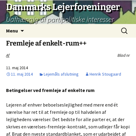
Hop
Danmarks Lejerforeninger
til
Uafhængig af partipolitiske interesser
indhold
Søg
Menu
efter:
Fremleje af enkelt-rum++
Af
Blad nr
11. maj 2014
11. maj 2014
Lejemåls afslutning
Henrik Stougaard
Betingelser ved fremleje af enkelte rum
Lejeren af enhver beboelseslejlighed med mere end ét
værelse har ret til at fremleje op til halvdelen af
lejlighedens værelser. Det bedste for alle parter er, at der
skrives en værelses-fremleje-kontrakt, som udlejer får kopi
af. Brug den nyeste standardblanket, som er udarbejdet af