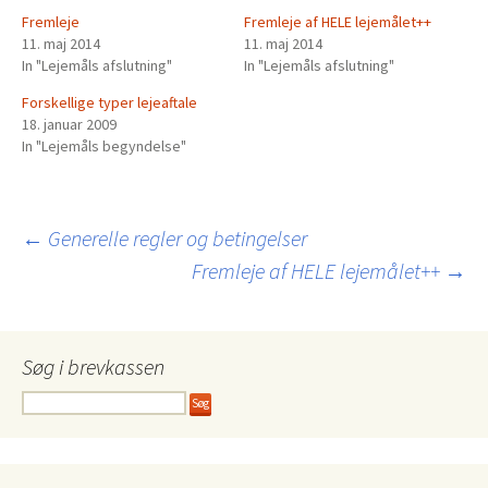
Fremleje
Fremleje af HELE lejemålet++
11. maj 2014
11. maj 2014
In "Lejemåls afslutning"
In "Lejemåls afslutning"
Forskellige typer lejeaftale
18. januar 2009
In "Lejemåls begyndelse"
Indlægsnavigation
←
Generelle regler og betingelser
Fremleje af HELE lejemålet++
→
Søg i brevkassen