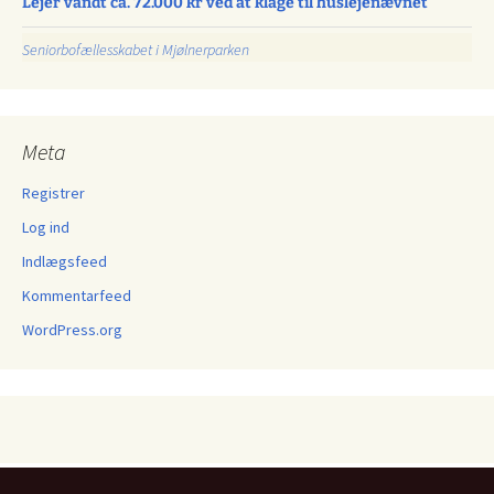
Lejer vandt ca. 72.000 kr ved at klage til huslejenævnet
Seniorbofællesskabet i Mjølnerparken
Meta
Registrer
Log ind
Indlægsfeed
Kommentarfeed
WordPress.org