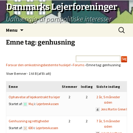
Hop
Danmarks Lejerforeninger
til
Uafhængig af partipolitiske interesser
indhold
Søg
Menu
efter:
Emne tag: genhusning
Forsvar den omkostningsbestemte husleje!
›
Forums
›
Emne tag: genhusning
Viser 8 emner - 1 til 8 (af 8 i alt)
Emne
Stemmer
Indlæg
Sidste indlæg
Ophævelse af lejekontrakt fra lejer
2
2
2 år, 5 måneder
siden
Startet af:
Maj
i:
Lejerbrevkassen
Jens Martin Greve Laur
Genhusning og rettigheder
2
2
7 år, 5 måneder
siden
Startet af:
600
i:
Lejerbrevkassen