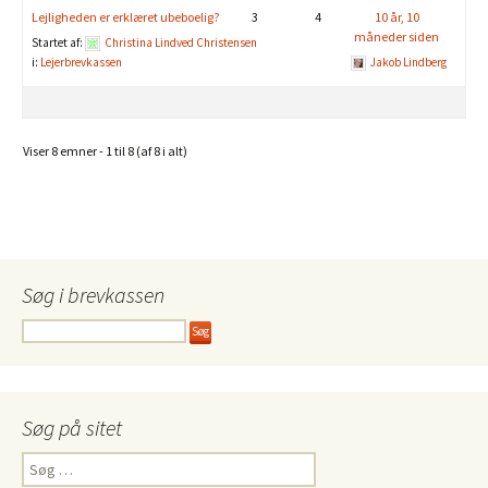
Lejligheden er erklæret ubeboelig?
3
4
10 år, 10
måneder siden
Startet af:
Christina Lindved Christensen
i:
Lejerbrevkassen
Jakob Lindberg
Viser 8 emner - 1 til 8 (af 8 i alt)
Søg i brevkassen
Søg på sitet
Søg
efter: