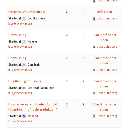
Jakob Lindberg
Opsigelse efter § 83 litra b
2
4
10 år siden
Startet af:
Bob Bostinius
Jakob Lindberg
i:
Lejerbrevkassen
Genhusning
2
2
10 år, 5 måneder
siden
Startet af:
Malene
i:
Lejerbrevkassen
Jakob Lindberg
Genhusning
2
3
10 år, 8 måneder
siden
Startet af:
Dan Bruhn
i:
Lejerbrevkassen
Jakob Lindberg
Udgifter til genhusning
2
2
10 år, 8 måneder
siden
Startet af:
Dennis B Rasmussen
i:
Lejerbrevkassen
Jakob Lindberg
Hvad er vores rettigheder i forhold
2
2
10 år, 8 måneder
til genhusning/huslejereduktion?
siden
Startet af:
nissand
Jakob Lindberg
i:
Lejerbrevkassen