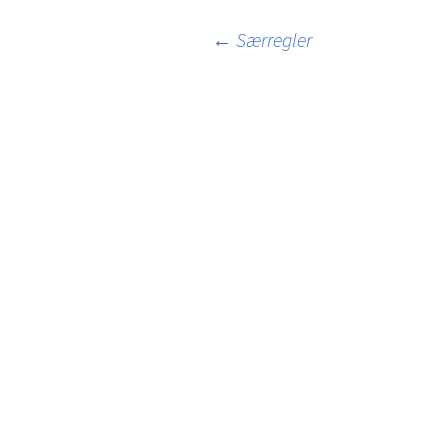
Indlægsnavigation
←
Særregler