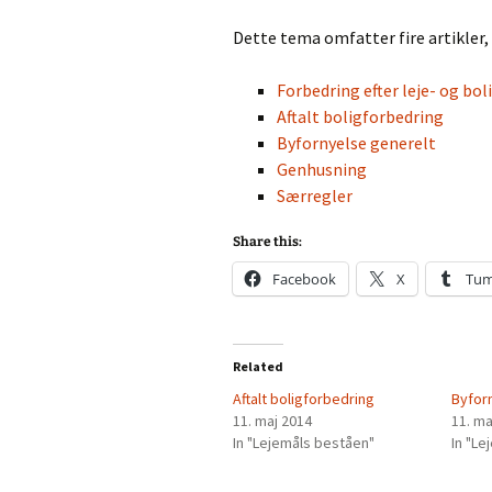
Dette tema omfatter fire artikle
Forbedring efter leje- og bo
Aftalt boligforbedring
Byfornyelse generelt
Genhusning
Særregler
Share this:
Facebook
X
Tum
Related
Aftalt boligforbedring
Byfor
11. maj 2014
11. ma
In "Lejemåls beståen"
In "L