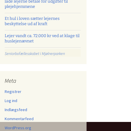
lade lejerne betale for udgifter til
plejehjemmene
Et hul i loven sætter lejernes
beskyttelse ud af kraft
Lejer vandt ca. 72.000 kr ved at klage til
huslejenævnet
Seniorbofællesskabet i Mjølnerparken
Meta
Registrer
Log ind
Indlægsfeed
Kommentarfeed
WordPress.org