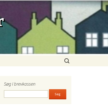
r
Søg
efter:
Søg i brevkassen