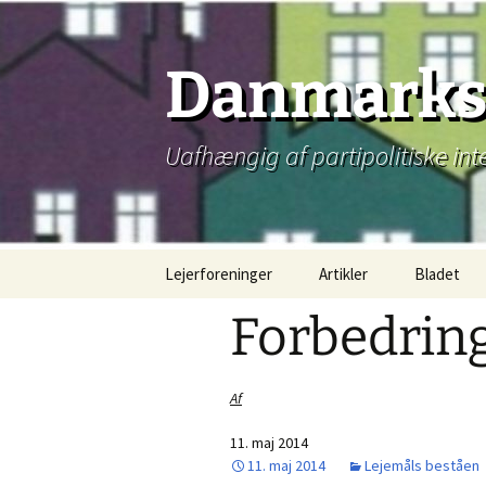
Hop
til
indhold
Danmarks 
Uafhængig af partipolitiske int
Lejerforeninger
Artikler
Bladet
Forbedring
Af
11. maj 2014
11. maj 2014
Lejemåls beståen