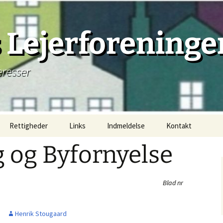
Lejerforeninge
eresser
Rettigheder
Links
Indmeldelse
Kontakt
 og Byfornyelse
Lejemål, principielt
Lejemåls begyndelse
Blad nr
Lejemåls beståen
Henrik Stougaard
Lejemåls afslutning