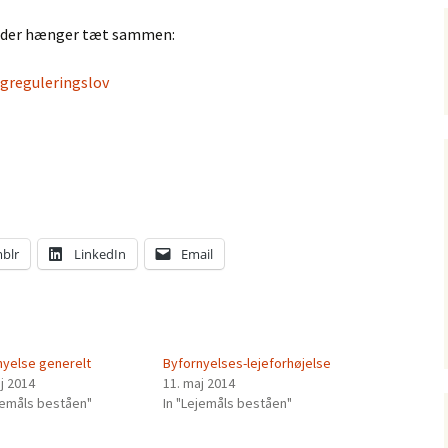
r, der hænger tæt sammen:
ligreguleringslov
blr
LinkedIn
Email
nyelse generelt
Byfornyelses-lejeforhøjelse
j 2014
11. maj 2014
ejemåls beståen"
In "Lejemåls beståen"