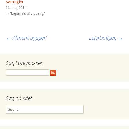
Særregler
11. maj 2014
In "Lejemåls afslutning"
Indlægsnavigation
←
Alment byggeri
Lejerboliger,
→
Søg i brevkassen
Søg på sitet
Søg
efter: