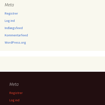
Meta
Registrer
Log ind
Indlægsfeed
Kommentarfeed
WordPress.org
Meta
Registrer
Log ind