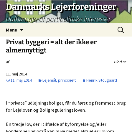
Hop
Danmarks Lejerforeninger
til
Uafhængig af partipolitiske interesser
indhold
Søg
Menu
efter:
Privat byggeri = alt der ikke er
almennyttigt
Af
Blad nr
11. maj 2014
11. maj 2014
Lejemål, principielt
Henrik Stougaard
I “private” udlejningsboliger, får du først og fremmest brug
for Lejeloven og Boligreguleringsloven.
En tredje lov, der i tilfælde af byfornyelse og/eller
kondemnering også kan blive meget aktuel er Lov om