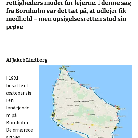
rettigheders moder for lejerne. I denne sag
fra Bornholm var det tæt på, at udlejer fik
medhold – men opsigelsesretten stod sin
prøve
Af Jakob Lindberg
I 1981
bosatte et
ægtepar sig
i en
landejendo
m på
Bornholm.
De ernærede
sig ved