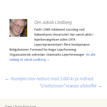
Om Jakob Lindberg
Født i 1949. Uddannet sociolog ved
Københavns Universitet. Har været aktiv i
lejerbevægelsen siden 1974.
Lejerrepræsentant i flere huslejenævn.
Boligdommer. Formand for Køge Lejerforening.
Organisatorisk sekretær i Danmarks Lejerforeninger
Vis alle
indlæg af Jakob Lindberg
→
Indlægsnavigation
←
Huslejen blev nedsat med 2.000 kr pr måned
”Ghettoloven” kræves afskaffet
→
Søg i brevkassen