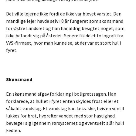
Det ville lejerne ikke fordi de ikke var blevet varslet. Den
mandlige lejer havde selv i 8 år fungeret som skønsmand
for Østre Landsret og han har aldrig besigtet noget, som
ikke befandt sig på åstedet. Senere fik de et fotografi fra
VVS-firmaet, hvor man kunne se, at der var et stort hul i
fyret.
Skønsmand
En skønsmand afgav forklaring i boligretssagen. Han
forklarede, at hullet i fyret enten skyldes frost eller et
såkaldt vandslag. Et vandslag kan f.eks. ske, hvis en ventil
lukkes for brat, hvorefter vandet med stor hastighed
bevæger sig igennem rørsystemet og eventuelt slår hul i
kedlen.