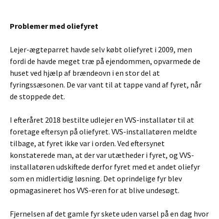
Problemer med oliefyret
Lejer-ægteparret havde selv købt oliefyret i 2009, men
fordi de havde meget træ på ejendommen, opvarmede de
huset ved hjælp af brændeovn i en stor del at
fyringssæsonen. De var vant til at tappe vand af fyret, når
de stoppede det.
I efteråret 2018 bestilte udlejer en VVS-installatør til at
foretage eftersyn på oliefyret. VVS-installatøren meldte
tilbage, at fyret ikke var i orden. Ved eftersynet
konstaterede man, at der var utætheder i fyret, og VVS-
installatøren udskiftede derfor fyret med et andet oliefyr
som en midlertidig løsning. Det oprindelige fyr blev
opmagasineret hos VVS-eren for at blive undesøgt.
Fjernelsen af det gamle fyr skete uden varsel på en dag hvor