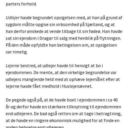
parters forhold.
Udlejer
havde begrundet opsigelsen med, at han på grund af
sygdom måtte opgive sin virksomhed på Sjælland, og at
han derfor ønskede at vende tilbage til sin fødeø. Han havde
sat sin ejendom i Dragør til salg med henblik på flytningen.
På den måde opfyldte han betingelsen om, at opsigelsen
var rimelig.
Lejerne
bestred, at udlejer havde til hensigt at bo i
ejendommen. De mente, at den virkelige begrundelse var
udlejers manglende held med at ophæve lejemålet efter at
lejerne havde fået medhold i Huslejenævnet.
De pegede også på, at de havde boet i ejendommen i ca 40
år og derfor havde en stærkere tilknytning til ejendommen
end udlejeren. De bad også retten om at tage i betragtning,
at de havde en ringere økonomisk mulighed for at finde en
anden beboelse end udlejeren.