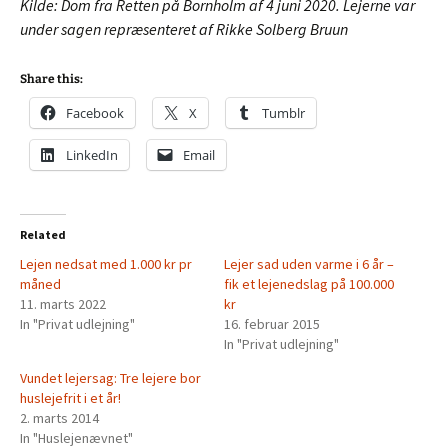
Kilde: Dom fra Retten på Bornholm af 4 juni 2020. Lejerne var
under sagen repræsenteret af Rikke Solberg Bruun
Share this:
Facebook
X
Tumblr
LinkedIn
Email
Related
Lejen nedsat med 1.000 kr pr
Lejer sad uden varme i 6 år –
måned
fik et lejenedslag på 100.000
11. marts 2022
kr
In "Privat udlejning"
16. februar 2015
In "Privat udlejning"
Vundet lejersag: Tre lejere bor
huslejefrit i et år!
2. marts 2014
In "Huslejenævnet"