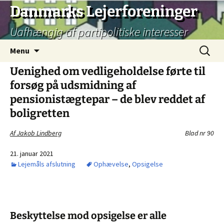
Hop
Danmarks Lejerforeninger
til
Uafhængig af partipolitiske interesser
indhold
Søg
Menu
efter:
Uenighed om vedligeholdelse førte til
forsøg på udsmidning af
pensionistægtepar – de blev reddet af
boligretten
Af Jakob Lindberg
Blad nr 90
21. januar 2021
Lejemåls afslutning
Ophævelse
,
Opsigelse
Beskyttelse mod opsigelse er alle