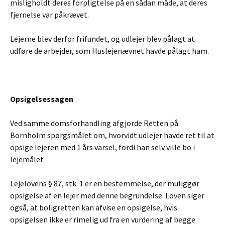
misligholdt deres forpligtelse på en sådan måde, at deres
fjernelse var påkrævet.
Lejerne blev derfor frifundet, og udlejer blev pålagt at
udføre de arbejder, som Huslejenævnet havde pålagt ham.
Opsigelsessagen
Ved samme domsforhandling afgjorde Retten på
Bornholm spørgsmålet om, hvorvidt udlejer havde ret til at
opsige lejeren med 1 års varsel, fordi han selv ville bo i
lejemålet
Lejelovens § 87, stk. 1 er en bestemmelse, der muliggør
opsigelse af en lejer med denne begrundelse. Loven siger
også, at boligretten kan afvise en opsigelse, hvis
opsigelsen ikke er rimelig ud fra en vurdering af begge