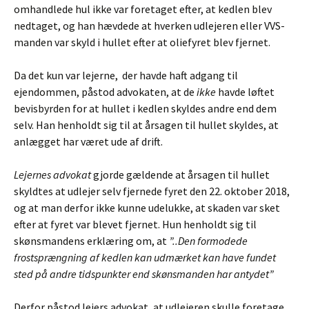
omhandlede hul ikke var foretaget efter, at kedlen blev
nedtaget, og han hævdede at hverken udlejeren eller VVS-
manden var skyld i hullet efter at oliefyret blev fjernet.
Da det kun var lejerne, der havde haft adgang til
ejendommen, påstod advokaten, at de
ikke
havde løftet
bevisbyrden for at hullet i kedlen skyldes andre end dem
selv. Han henholdt sig til at årsagen til hullet skyldes, at
anlægget har været ude af drift.
Lejernes advokat
gjorde gældende at årsagen til hullet
skyldtes at udlejer selv fjernede fyret den 22. oktober 2018,
og at man derfor ikke kunne udelukke, at skaden var sket
efter at fyret var blevet fjernet. Hun henholdt sig til
skønsmandens erklæring om, at
”..Den formodede
frostsprængning af kedlen kan udmærket kan have fundet
sted på andre tidspunkter end skønsmanden har antydet”
Derfor påstod lejers advokat, at udlejeren skulle foretage