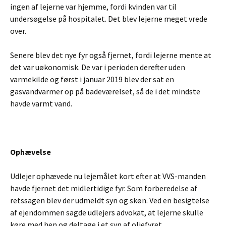
ingen af lejerne var hjemme, fordi kvinden var til
undersøgelse på hospitalet. Det blev lejerne meget vrede
over.
Senere blev det nye fyr også fjernet, fordi lejerne mente at
det var uøkonomisk. De var i perioden derefter uden
varmekilde og først i januar 2019 blev der sat en
gasvandvarmer op på badeværelset, så de i det mindste
havde varmt vand.
Ophævelse
Udlejer ophævede nu lejemålet kort efter at VVS-manden
havde fjernet det midlertidige fyr. Som forberedelse af
retssagen blev der udmeldt syn og skøn. Ved en besigtelse
af ejendommen sagde udlejers advokat, at lejerne skulle
køre med hen og deltage i et syn af oliefyret.