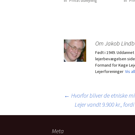
In "Privat udlejning"
In "Pr
Om Jakob Lindb
Født i 1949. Uddannet
lejerbevægelsen siden
Formand for Køge Lej
Lejerforeninger
Vis a
Indlægsnavigation
←
Hvorfor bliver de etniske mi
Lejer vandt 9.900 kr., fo
Meta