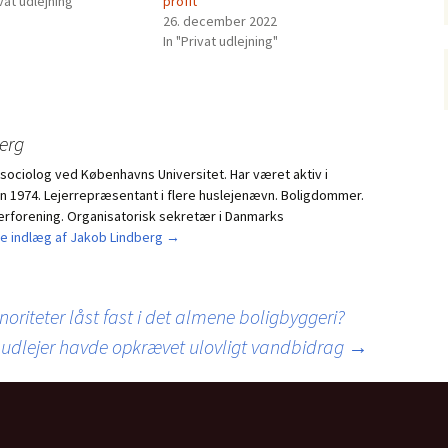
ivat udlejning"
profit
26. december 2022
In "Privat udlejning"
erg
 sociolog ved Københavns Universitet. Har været aktiv i
 1974. Lejerrepræsentant i flere huslejenævn. Boligdommer.
erforening. Organisatorisk sekretær i Danmarks
lle indlæg af Jakob Lindberg
→
noriteter låst fast i det almene boligbyggeri?
rdi udlejer havde opkrævet ulovligt vandbidrag
→