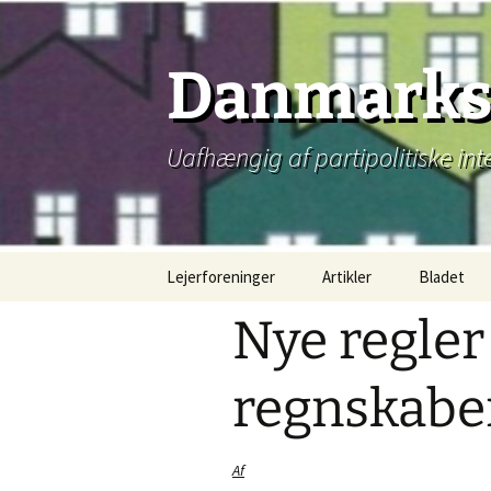
Hop
til
indhold
Danmarks 
Uafhængig af partipolitiske int
Lejerforeninger
Artikler
Bladet
Nye regler 
regnskabe
Af