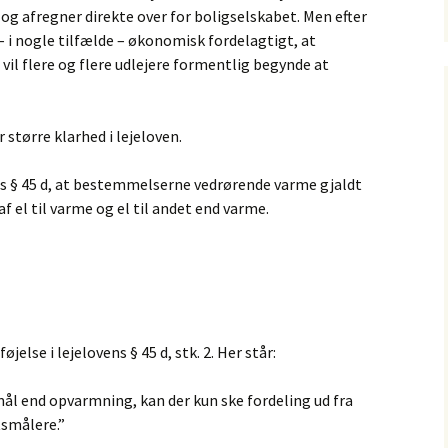
 og afregner direkte over for boligselskabet. Men efter
– i nogle tilfælde – økonomisk fordelagtigt, at
vil flere og flere udlejere formentlig begynde at
større klarhed i lejeloven.
vens § 45 d, at bestemmelserne vedrørende varme gjaldt
af el til varme og el til andet end varme.
jelse i lejelovens § 45 d, stk. 2. Her står:
rmål end opvarmning, kan der kun ske fordeling ud fra
tsmålere.”