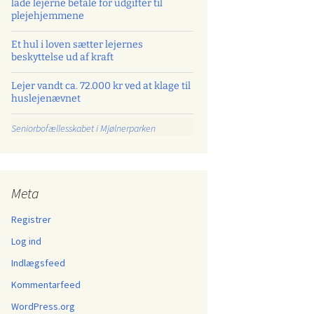
lade lejerne betale for udgifter til
plejehjemmene
Et hul i loven sætter lejernes
beskyttelse ud af kraft
Lejer vandt ca. 72.000 kr ved at klage til
huslejenævnet
Seniorbofællesskabet i Mjølnerparken
Meta
Registrer
Log ind
Indlægsfeed
Kommentarfeed
WordPress.org