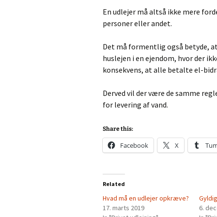
En udlejer må altså ikke mere forde
personer eller andet.
Det må formentlig også betyde, at 
huslejen i en ejendom, hvor der ikk
konsekvens, at alle betalte el-bidr
Derved vil der være de samme regle
for levering af vand.
Share this:
Facebook
X
Tum
Related
Hvad må en udlejer opkræve?
Gyldig
17. marts 2019
6. de