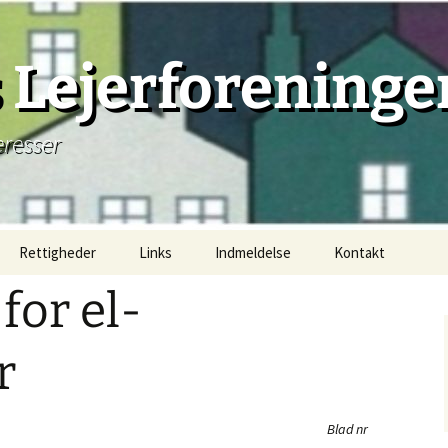
Lejerforeninge
eresser
Rettigheder
Links
Indmeldelse
Kontakt
for el-
Lejemål, principielt
Lejemåls begyndelse
r
Lejemåls beståen
Blad nr
Lejemåls afslutning