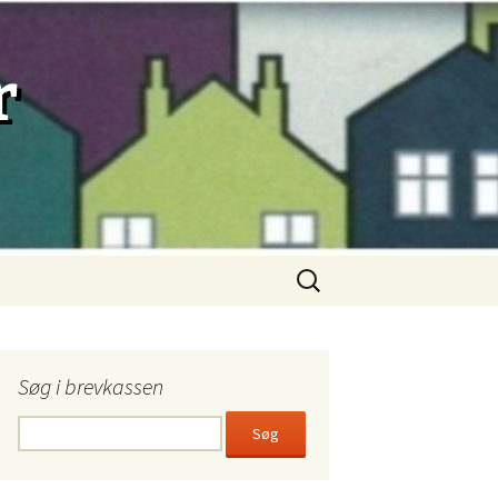
r
Søg
efter:
Søg i brevkassen