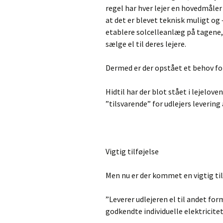
regel har hver lejer en hovedmåler
at det er blevet teknisk muligt og 
etablere solcelleanlæg på tagene, 
sælge el til deres lejere.
Dermed er der opstået et behov for 
Hidtil har der blot stået i lejelo
”tilsvarende” for udlejers levering 
Vigtig tilføjelse
Men nu er der kommet en vigtig tilfø
”Leverer udlejeren el til andet fo
godkendte individuelle elektricite