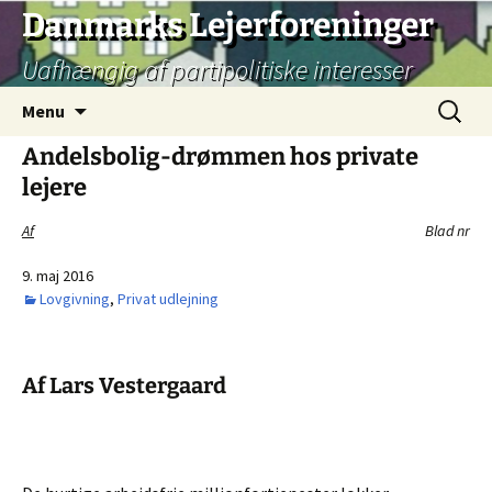
Hop
Danmarks Lejerforeninger
til
Uafhængig af partipolitiske interesser
indhold
Søg
Menu
efter:
Andelsbolig-drømmen hos private
lejere
Af
Blad nr
9. maj 2016
Lovgivning
,
Privat udlejning
Af Lars Vestergaard