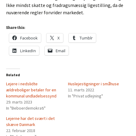
Ikke mindst skatte og fradragsmæssig ligestilling, da de
nuværende regler forvrider markedet.
Share this:
Facebook
X
Tumblr
LinkedIn
Email
Related
Lejere i nedslidte
Huslejestigninger i småhuse
ældreboliger betaler for en
11. marts 2022
kommunal undladelsessynd
In "Privat udlejning"
29. marts 2023
In "Beboerdemokrati"
Lejerne har det svært i det
skæve Danmark
22. februar 2018