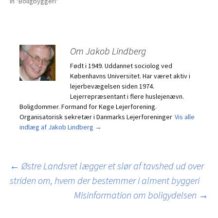
In "Boligbyggeri"
Om Jakob Lindberg
Født i 1949. Uddannet sociolog ved
Københavns Universitet. Har været aktiv i
lejerbevægelsen siden 1974.
Lejerrepræsentant i flere huslejenævn.
Boligdommer. Formand for Køge Lejerforening.
Organisatorisk sekretær i Danmarks Lejerforeninger
Vis alle
indlæg af Jakob Lindberg
→
Indlægsnavigation
←
Østre Landsret lægger et slør af tavshed ud over
striden om, hvem der bestemmer i alment byggeri
Misinformation om boligydelsen
→