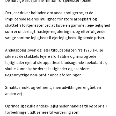
De hurtige arbejdsfrie millionfortjenester lokker
Det, der driver balladen om andelsboligerne, er de
implicerede lejeres mulighed for store arbejdsfri og
skattefri fortjenester ved at købe en gammel leje-lejlighed
som er underlagt husleje-reguleringen, og efterfølgende
sælge samme lejlighed til ejerlejligheds-lignende priser.
Andelsboligloven og især tilbudspligten fra 1975 skulle
sikre at de stakkels lejere i forfaldne og misrøgtede
lejligheder ejet af skruppelløse blodsugende spekulanter,
skulle kunne købe deres lejligheder og etablere
uegennyttige non-profit andelsforeninger.
Smukt, smukt og velment, men udviklingen er gået en
anden vej.
Oprindelig skulle andels-lejligheder handles til købspris +
forbedringer, lidt senere til vurdering som