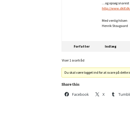
…og opsøg snarest m
http://www.dklf.d
Med venlig hilsen
Henrik Stougaard
Forfatter
Indlæg
Viser 1 svartråd
Du skal være logget ind for at svare på dette 
Share this:
Facebook
X
Tumbl