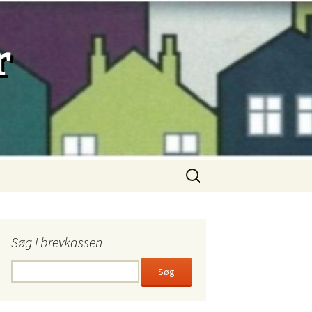
r
Søg
efter:
Søg i brevkassen