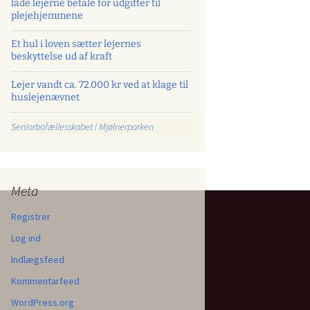
lade lejerne betale for udgifter til
plejehjemmene
Et hul i loven sætter lejernes
beskyttelse ud af kraft
Lejer vandt ca. 72.000 kr ved at klage til
huslejenævnet
Seniorbofællesskabet i Mjølnerparken
Meta
Registrer
Log ind
Indlægsfeed
Kommentarfeed
WordPress.org