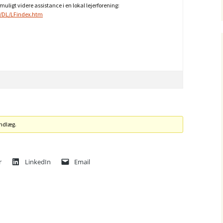
uligt videre assistance i en lokal lejerforening:
k/DL/LFindex.htm
indlæg.
r
LinkedIn
Email