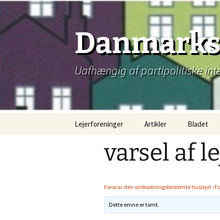
Hop
til
indhold
Danmarks 
Uafhængig af partipolitiske int
Lejerforeninger
Artikler
Bladet
varsel af l
Forsvar den omkostningsbestemte husleje!
›
F
Dette emne er tomt.