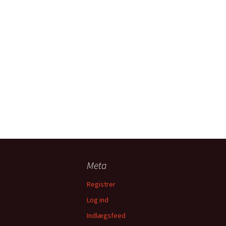
Meta
Registrer
Log ind
Indlægsfeed