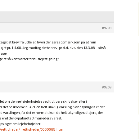
#9208
aget et brev fra udlejer, hvori der gøres opmærksom på at min
rhøjet pr. 1.4.08. Jeg modtog dette brev. pr d.d. dvs. den 13.3.08 – altså
dage.
uge et så kort varsel for huslejestigning?
#9209
let om denne lejeforhøjelse ved tidligere skrivelser eller i
er det beskrevne KLART en helt ulovlig varsling. Sandsynligvis er der
 varslingen, for det er normalt kun de helt ukyndige udlejere, der
e end de lovpåbudte 3 måneders varsel.
pslaget om lejeforhøjelser:
/rettigheder/_rettigheder/00000083.htm