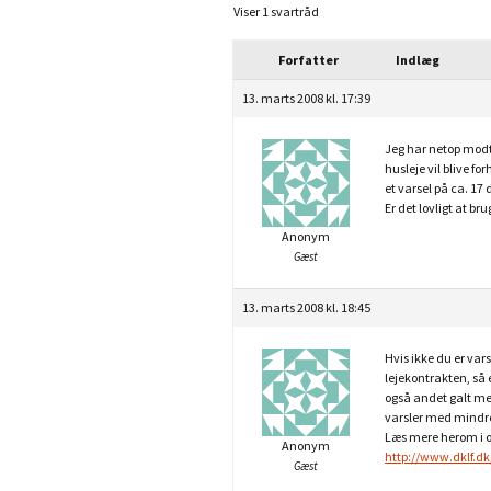
Viser 1 svartråd
Forfatter
Indlæg
13. marts 2008 kl. 17:39
Jeg har netop modt
husleje vil blive fo
et varsel på ca. 17 
Er det lovligt at br
Anonym
Gæst
13. marts 2008 kl. 18:45
Hvis ikke du er vars
lejekontrakten, så 
også andet galt med
varsler med mindr
Læs mere herom i o
Anonym
http://www.dklf.dk
Gæst