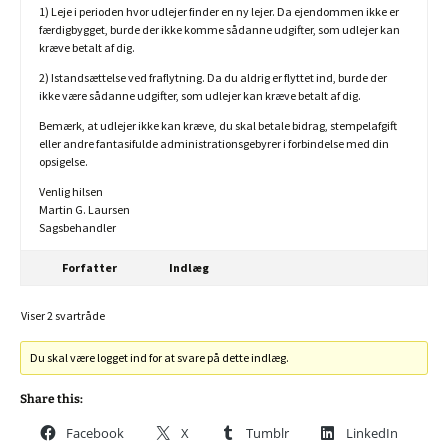
1) Leje i perioden hvor udlejer finder en ny lejer. Da ejendommen ikke er
færdigbygget, burde der ikke komme sådanne udgifter, som udlejer kan
kræve betalt af dig.
2) Istandsættelse ved fraflytning. Da du aldrig er flyttet ind, burde der
ikke være sådanne udgifter, som udlejer kan kræve betalt af dig.
Bemærk, at udlejer ikke kan kræve, du skal betale bidrag, stempelafgift
eller andre fantasifulde administrationsgebyrer i forbindelse med din
opsigelse.
Venlig hilsen
Martin G. Laursen
Sagsbehandler
Forfatter
Indlæg
Viser 2 svartråde
Du skal være logget ind for at svare på dette indlæg.
Share this:
Facebook
X
Tumblr
LinkedIn