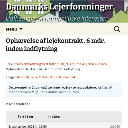
Hop
Danmarks Lejerforeninger
til
Uafhængig af partipolitiske interesser
indhold
Søg
Menu
efter:
Ophævelse af lejekontrakt, 6 mdr.
inden indflytning
Forsvar den omkostningsbestemte husleje!
›
Forums
›
Lejerbrevkassen
›
Ophævelse af lejekontrakt, 6 mdr. inden indflytning
Tagget:
før indflytning
,
Ophævelse af lejekontrakt
Dette emne har 2 svar og 2 stemmer, og blev senest opdateret for
2 år, 10
måneder siden
af
Jens Martin Greve Laursen
.
Viser 2 svartråde
Forfatter
Indlæg
8. september 2023 kl. 12:50
#20066