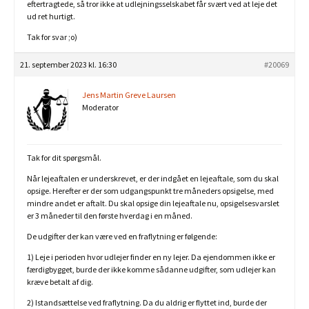
eftertragtede, så tror ikke at udlejningsselskabet får svært ved at leje det
ud ret hurtigt.
Tak for svar ;o)
21. september 2023 kl. 16:30
#20069
Jens Martin Greve Laursen
Moderator
Tak for dit spørgsmål.
Når lejeaftalen er underskrevet, er der indgået en lejeaftale, som du skal
opsige. Herefter er der som udgangspunkt tre måneders opsigelse, med
mindre andet er aftalt. Du skal opsige din lejeaftale nu, opsigelsesvarslet
er 3 måneder til den første hverdag i en måned.
De udgifter der kan være ved en fraflytning er følgende:
1) Leje i perioden hvor udlejer finder en ny lejer. Da ejendommen ikke er
færdigbygget, burde der ikke komme sådanne udgifter, som udlejer kan
kræve betalt af dig.
2) Istandsættelse ved fraflytning. Da du aldrig er flyttet ind, burde der