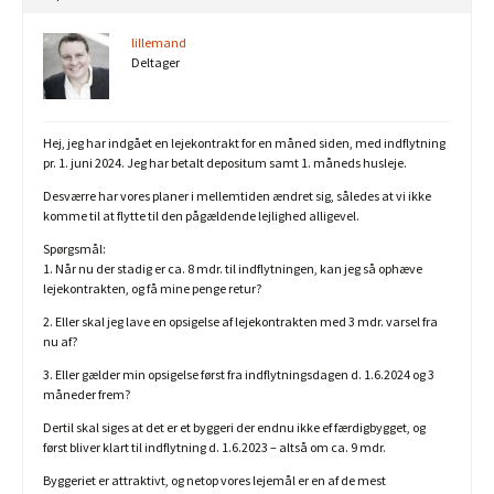
lillemand
Deltager
Hej, jeg har indgået en lejekontrakt for en måned siden, med indflytning
pr. 1. juni 2024. Jeg har betalt depositum samt 1. måneds husleje.
Desværre har vores planer i mellemtiden ændret sig, således at vi ikke
komme til at flytte til den pågældende lejlighed alligevel.
Spørgsmål:
1. Når nu der stadig er ca. 8 mdr. til indflytningen, kan jeg så ophæve
lejekontrakten, og få mine penge retur?
2. Eller skal jeg lave en opsigelse af lejekontrakten med 3 mdr. varsel fra
nu af?
3. Eller gælder min opsigelse først fra indflytningsdagen d. 1.6.2024 og 3
måneder frem?
Dertil skal siges at det er et byggeri der endnu ikke ef færdigbygget, og
først bliver klart til indflytning d. 1.6.2023 – altså om ca. 9 mdr.
Byggeriet er attraktivt, og netop vores lejemål er en af de mest