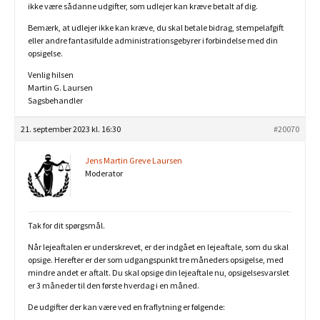
ikke være sådanne udgifter, som udlejer kan kræve betalt af dig.
Bemærk, at udlejer ikke kan kræve, du skal betale bidrag, stempelafgift
eller andre fantasifulde administrationsgebyrer i forbindelse med din
opsigelse.
Venlig hilsen
Martin G. Laursen
Sagsbehandler
21. september 2023 kl. 16:30
#20070
Jens Martin Greve Laursen
Moderator
Tak for dit spørgsmål.
Når lejeaftalen er underskrevet, er der indgået en lejeaftale, som du skal
opsige. Herefter er der som udgangspunkt tre måneders opsigelse, med
mindre andet er aftalt. Du skal opsige din lejeaftale nu, opsigelsesvarslet
er 3 måneder til den første hverdag i en måned.
De udgifter der kan være ved en fraflytning er følgende: