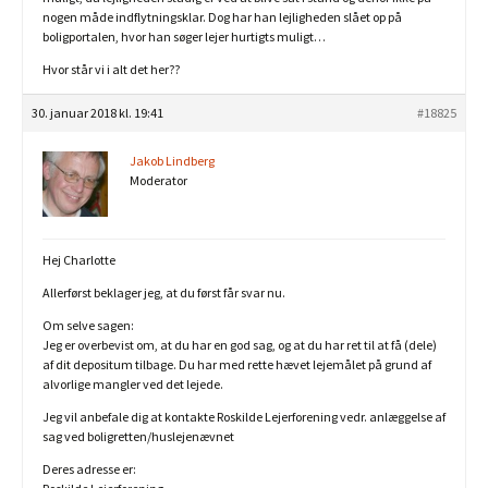
nogen måde indflytningsklar. Dog har han lejligheden slået op på
boligportalen, hvor han søger lejer hurtigts muligt…
Hvor står vi i alt det her??
30. januar 2018 kl. 19:41
#18825
Jakob Lindberg
Moderator
Hej Charlotte
Allerførst beklager jeg, at du først får svar nu.
Om selve sagen:
Jeg er overbevist om, at du har en god sag, og at du har ret til at få (dele)
af dit depositum tilbage. Du har med rette hævet lejemålet på grund af
alvorlige mangler ved det lejede.
Jeg vil anbefale dig at kontakte Roskilde Lejerforening vedr. anlæggelse af
sag ved boligretten/huslejenævnet
Deres adresse er: