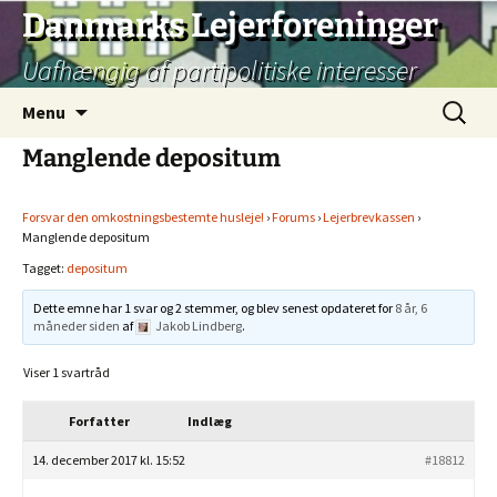
Hop
Danmarks Lejerforeninger
til
Uafhængig af partipolitiske interesser
indhold
Søg
Menu
efter:
Manglende depositum
Forsvar den omkostningsbestemte husleje!
›
Forums
›
Lejerbrevkassen
›
Manglende depositum
Tagget:
depositum
Dette emne har 1 svar og 2 stemmer, og blev senest opdateret for
8 år, 6
måneder siden
af
Jakob Lindberg
.
Viser 1 svartråd
Forfatter
Indlæg
14. december 2017 kl. 15:52
#18812