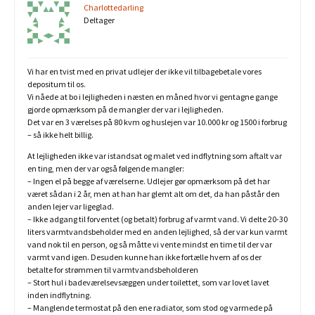
Charlottedarling
Deltager
Vi har en tvist med en privat udlejer der ikke vil tilbagebetale vores
depositum til os.
Vi nåede at bo i lejligheden i næsten en måned hvor vi gentagne gange
gjorde opmærksom på de mangler der var i lejligheden.
Det var en 3 værelses på 80 kvm og huslejen var 10.000 kr og 1500 i forbrug
– så ikke helt billig.
At lejligheden ikke var istandsat og malet ved indflytning som aftalt var
en ting, men der var også følgende mangler:
– Ingen el på begge af værelserne. Udlejer gør opmærksom på det har
været sådan i 2 år, men at han har glemt alt om det, da han påstår den
anden lejer var ligeglad.
– Ikke adgang til forventet (og betalt) forbrug af varmt vand. Vi delte 20-30
liters varmtvandsbeholder med en anden lejlighed, så der var kun varmt
vand nok til en person, og så måtte vi vente mindst en time til der var
varmt vand igen. Desuden kunne han ikke fortælle hvem af os der
betalte for strømmen til varmtvandsbeholderen
– Stort hul i badeværelsevsæggen under toilettet, som var lovet lavet
inden indflytning.
– Manglende termostat på den ene radiator, som stod og varmede på