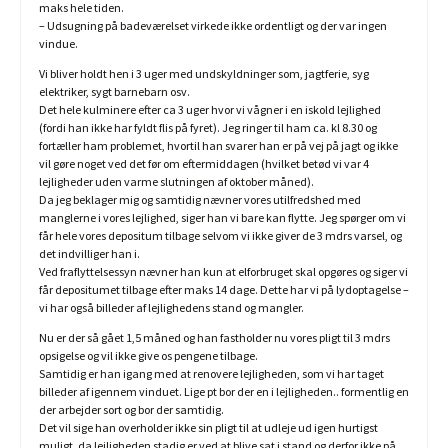
maks hele tiden.
– Udsugning på badeværelset virkede ikke ordentligt og der var ingen
vindue.
Vi bliver holdt hen i 3 uger med undskyldninger som, jagtferie, syg
elektriker, sygt barnebarn osv.
Det hele kulminere efter ca 3 uger hvor vi vågner i en iskold lejlighed
(fordi han ikke har fyldt flis på fyret). Jeg ringer til ham ca. kl 8.30 og
fortæller ham problemet, hvortil han svarer han er på vej på jagt og ikke
vil gøre noget ved det før om eftermiddagen (hvilket betød vi var 4
lejligheder uden varme slutningen af oktober måned).
Da jeg beklager mig og samtidig nævner vores utilfredshed med
manglerne i vores lejlighed, siger han vi bare kan flytte. Jeg spørger om vi
får hele vores depositum tilbage selvom vi ikke giver de 3 mdrs varsel, og
det indvilliger han i.
Ved fraflyttelsessyn nævner han kun at elforbruget skal opgøres og siger vi
får depositumet tilbage efter maks 14 dage. Dette har vi på lydoptagelse –
vi har også billeder af lejlighedens stand og mangler.
Nu er der så gået 1,5 måned og han fastholder nu vores pligt til 3 mdrs
opsigelse og vil ikke give os pengene tilbage.
Samtidig er han igang med at renovere lejligheden, som vi har taget
billeder af igennem vinduet. Lige pt bor der en i lejligheden.. formentlig en
der arbejder sort og bor der samtidig.
Det vil sige han overholder ikke sin pligt til at udleje ud igen hurtigst
muligt, da lejligheden stadig er ved at blive sat i stand og derfor ikke på