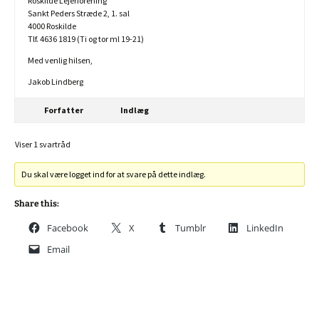
Roskilde Lejerforening
Sankt Peders Stræde 2, 1. sal
4000 Roskilde
Tlf. 4636 1819 (Ti og tor ml 19-21)
Med venlig hilsen,
Jakob Lindberg
Forfatter
Indlæg
Viser 1 svartråd
Du skal være logget ind for at svare på dette indlæg.
Share this:
Facebook
X
Tumblr
LinkedIn
Email