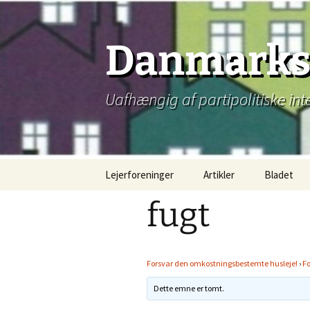
Hop
til
indhold
Danmarks 
Uafhængig af partipolitiske int
Lejerforeninger
Artikler
Bladet
fugt
Forsvar den omkostningsbestemte husleje!
›
F
Dette emne er tomt.