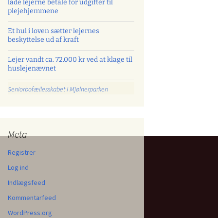
lade lejerne betale for udgifter til
plejehjemmene
Et hul i loven sætter lejernes
beskyttelse ud af kraft
Lejer vandt ca. 72.000 kr ved at klage til
huslejenævnet
Seniorbofællesskabet i Mjølnerparken
Meta
Registrer
Log ind
Indlægsfeed
Kommentarfeed
WordPress.org