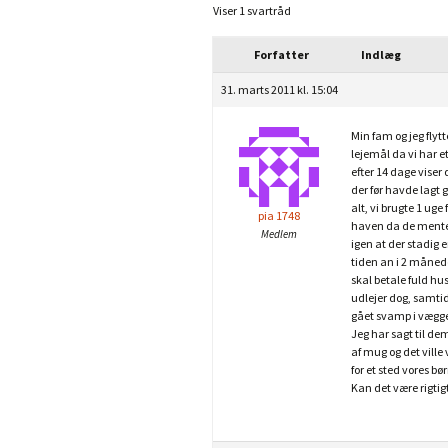
Viser 1 svartråd
Forfatter
Indlæg
31. marts 2011 kl. 15:04
Min fam og jeg flytt
lejemål da vi har 
efter 14 dage viser
der før havde lagt 
alt, vi brugte 1 uge 
pia 1748
haven da de mente d
Medlem
igen at der stadig 
tiden an i 2 månede
skal betale fuld hus
udlejer dog, samtid
gået svamp i væggen
Jeg har sagt til de
af mug og det ville 
for et sted vores b
Kan det være rigtigt