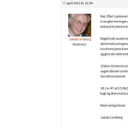
7. april 2011 kl. 22:54
Nej. Efter Lejeloven
manglen forringer de
bistand til denne d
Noget helt andet er,
Jakob Lindberg
skimmelsvampproblem
Moderator
involvere jeres ko
og give de nødven
1)Skriv til kommun
sagen bliveer unde
Socialministeriet:
VEJ nr 47 af 27/06
fugt og skimmelsva
Med venlig hilsen
Jakob Lindberg