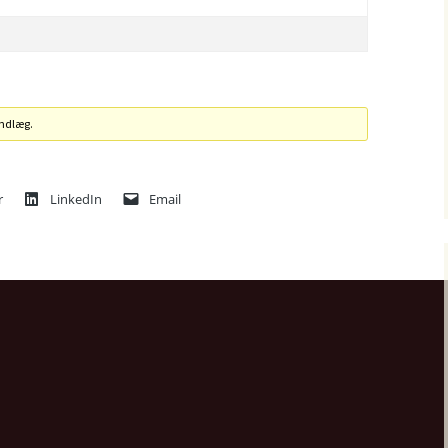
indlæg.
r
LinkedIn
Email