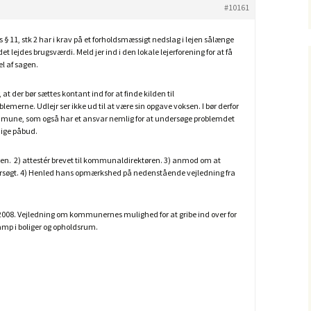
#10161
s § 11, stk 2 har i krav på et forholdsmæssigt nedslag i lejen sålænge
t lejdes brugsværdi. Meld jer ind i den lokale lejerforening for at få
el af sagen.
 at der bør sættes kontant ind for at finde kilden til
erne. Udlejr ser ikke ud til at være sin opgave voksen. I bør derfor
mmune, som også har et ansvar nemlig for at undersøge problemdet
dige påbud.
en. 2) attestér brevet til kommunaldirektøren. 3) anmod om at
rsøgt. 4) Henled hans opmærkshed på nedenstående vejledning fra
/2008. Vejledning om kommunernes mulighed for at gribe ind over for
mp i boliger og opholdsrum.