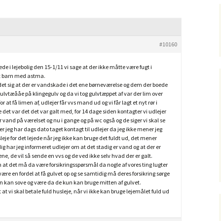
#10160
ede i lejebolig den 15-1/11 vi sage at der ikke måtte være fugt i
et barn med astma.
 det sig at der er vandskade i det ene børneværelse og dem der boede
gulvtæååe på klingegulv og da vi tog gulvtæppet af var der lim over
for at få limen af, udlejer får vvs mand ud og vi får lagt et nyt rør i
et var det det var galt med, for 14 dage siden kontagter vi udlejer
er vand på værelset og nu i gange og på wc også og de siger vi skal se
r jeg har dags dato taget kontagt til udlejer da jeg ikke mener jeg
leje for det lejede når jeg ikke kan bruge det fuldt ud, det mener
ig har jeg informeret udlejer om at det stadig er vand og at der er
e, de vil så sende en vvs og de ved ikke selv hvad der er galt.
m at det må da være forsikringsspørsmål da nogle af vores ting lugter
være en fordel at få gulvet op og se samtidig må deres forsikring sørge
ørn kan sove og være da de kun kan bruge mitten af gulvet.
 at vi skal betale fuld husleje, når vi ikke kan bruge lejemålet fuld ud