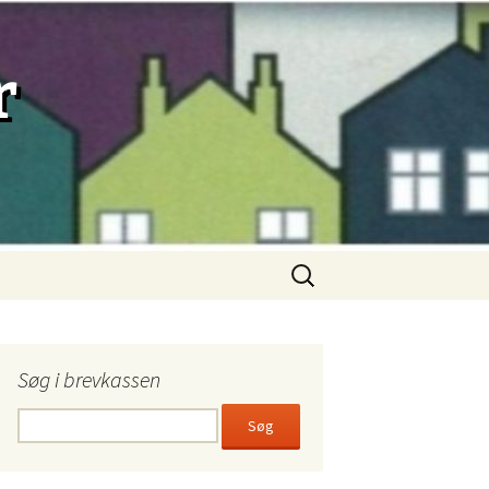
r
Søg
efter:
Søg i brevkassen