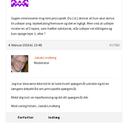
Sagen interesserer mig rent principielt. Du (JL) skriver at hun skal skrive
til udlejer ang. lejebetaling fremover og det er rigtigt. Men ved at udlejer
mister en af 2 lejere, som hæfter solidarisk, står udlejer vel dårligere og
kan opsige lejer 1, eller ?
4. februar 2016 kl. 23:48
#17983
Jakob Lindberg
Moderator
Jeg har desværre ikke tid til at lade hvert spørgsmål udvikle sig til en
længere debattråd om principielle spørgsmål.
Meld dig ind i en lejerforening og stil dit spørgsmål dér.
Med venlig hilsen, Jakob Lindberg
Forfatter
Indlæg