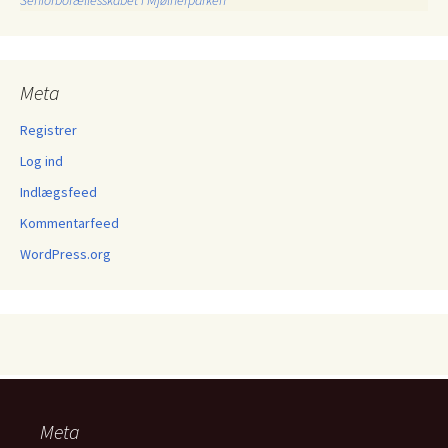
Seniorbofællesskabet i Mjølnerparken
Meta
Registrer
Log ind
Indlægsfeed
Kommentarfeed
WordPress.org
Meta