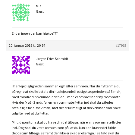
Mia
Gæst
Er der ingen der kan hjælpe???
20. januar 2016 kl. 20:54
#17962
Jørgen Fries Schmidt
Gæst
I har lejet lejligheden sammen og hæfter sammen. Når du flytter må du
påregne at skulle betale din huslejeandel i opsigelsesperioden på 3 mdr.,
med mindre din veninde inden de 3 mdr. er omme finder ny roommate.
Hvis der fx går 2 mdr. før en ny roommate flytter ind skal du således
betale leje for disse 2 mdr., idet det er urimeligt at din veninde skal have
udgifter ved at du flytter.
Mht. depositum skal du have din del tilbage, når en ny roommate flytter
ind. Dog skal du være opmærksom på, at du kun kan kræve det fulde
depositum tilbage, såfremt der ikke er skader eller lign. I så fald skal du