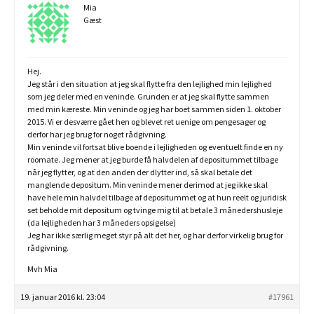
Mia
Gæst
Hej.
Jeg står i den situation at jeg skal flytte fra den lejlighed min lejlighed
som jeg deler med en veninde. Grunden er at jeg skal flytte sammen
med min kæreste. Min veninde og jeg har boet sammen siden 1. oktober
2015. Vi er desværre gået hen og blevet ret uenige om pengesager og
derfor har jeg brug for noget rådgivning.
Min veninde vil fortsat blive boende i lejligheden og eventuelt finde en ny
roomate. Jeg mener at jeg burde få halvdelen af depositummet tilbage
når jeg flytter, og at den anden der dlytter ind, så skal betale det
manglende depositum. Min veninde mener derimod at jeg ikke skal
have hele min halvdel tilbage af depositummet og at hun reelt og juridisk
set beholde mit depositum og tvinge mig til at betale 3 månedershusleje
(da lejligheden har 3 måneders opsigelse)
Jeg har ikke særlig meget styr på alt det her, og har derfor virkelig brug for
rådgivning.
Mvh Mia
19. januar 2016 kl. 23:04
#17961