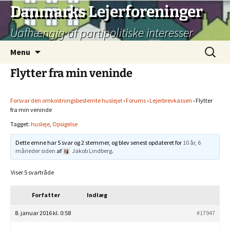
Hop
Danmarks Lejerforeninger
til
Uafhængig af partipolitiske interesser
indhold
Søg
Menu
efter:
Flytter fra min veninde
Forsvar den omkostningsbestemte husleje!
›
Forums
›
Lejerbrevkassen
›
Flytter
fra min veninde
Tagget:
husleje
,
Opsigelse
Dette emne har 5 svar og 2 stemmer, og blev senest opdateret for
10 år, 6
måneder siden
af
Jakob Lindberg
.
Viser 5 svartråde
Forfatter
Indlæg
8. januar 2016 kl. 0:58
#17947