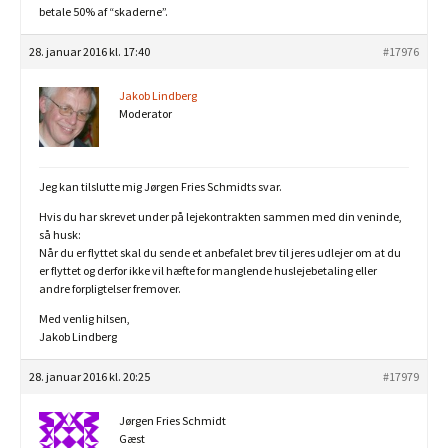
betale 50% af “skaderne”.
28. januar 2016 kl. 17:40
#17976
Jakob Lindberg
Moderator
Jeg kan tilslutte mig Jørgen Fries Schmidts svar.
Hvis du har skrevet under på lejekontrakten sammen med din veninde,
så husk:
Når du er flyttet skal du sende et anbefalet brev til jeres udlejer om at du
er flyttet og derfor ikke vil hæfte for manglende huslejebetaling eller
andre forpligtelser fremover.
Med venlig hilsen,
Jakob Lindberg
28. januar 2016 kl. 20:25
#17979
Jørgen Fries Schmidt
Gæst