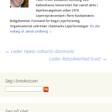
Københavns Universitet. Har været aktiv i
lejerbevægelsen siden 1974.
Lejerrepræsentant i flere huslejenævn.
Boligdommer. Formand for Køge Lejerforening.
Organisatorisk sekretær i Danmarks Lejerforeninger
Vis alle
indlæg af Jakob Lindberg
→
Indlægsnavigation
←
Leder: Hjælp Udkants-danmark!
Leder: Retssikkerhed truet!
→
Søg i brevkassen
Søg på sitet