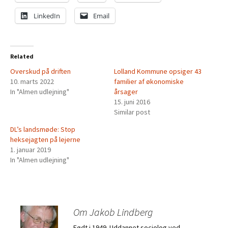
LinkedIn
Email
Related
Overskud på driften
Lolland Kommune opsiger 43
10. marts 2022
familier af økonomiske
In "Almen udlejning"
årsager
15. juni 2016
Similar post
DL’s landsmøde: Stop
heksejagten på lejerne
1. januar 2019
In "Almen udlejning"
Om Jakob Lindberg
Født i 1949. Uddannet sociolog ved