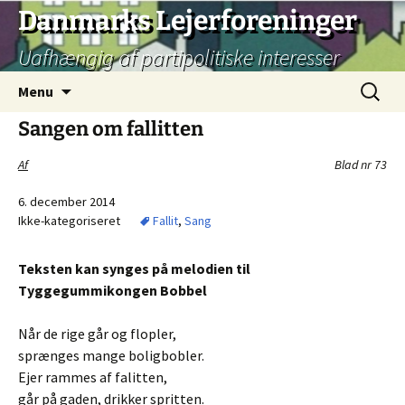
Hop
Danmarks Lejerforeninger
til
Uafhængig af partipolitiske interesser
indhold
Søg
Menu
efter:
Sangen om fallitten
Af
Blad nr 73
6. december 2014
Ikke-kategoriseret
Fallit
,
Sang
Teksten kan synges på melodien til
Tyggegummikongen Bobbel
Når de rige går og flopler,
sprænges mange boligbobler.
Ejer rammes af falitten,
går på gaden, drikker spritten.