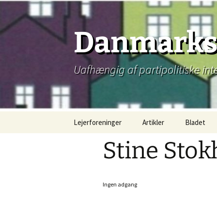
Hop
til
indhold
Danmarks 
Uafhængig af partipolitiske int
Lejerforeninger
Artikler
Bladet
Stine Sto
Ingen adgang