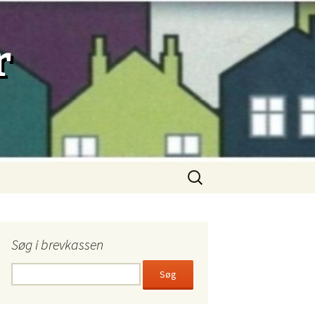
r
Søg
efter:
Søg i brevkassen