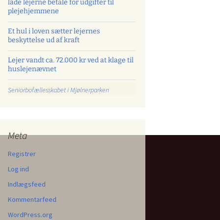
lade lejerne betale for udgifter til
plejehjemmene
Et hul i loven sætter lejernes
beskyttelse ud af kraft
Lejer vandt ca. 72.000 kr ved at klage til
huslejenævnet
Seniorbofællesskabet i Mjølnerparken
Meta
Registrer
Log ind
Indlægsfeed
Kommentarfeed
WordPress.org