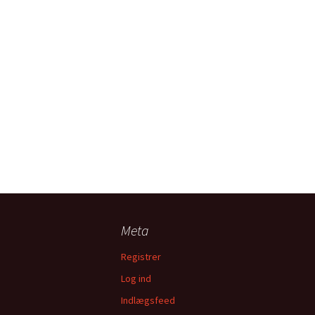
Meta
Registrer
Log ind
Indlægsfeed