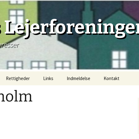
Lejerforeninge
eresser
Rettigheder
Links
Indmeldelse
Kontakt
kholm
Lejemål, principielt
Lejemåls begyndelse
Lejemåls beståen
Lejemåls afslutning