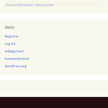
Seniorbofællesskabet i Mjølnerparken
Meta
Registrer
Log ind
Indlægsfeed
Kommentarfeed
WordPress.org