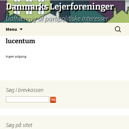
Hop
Danmarks Lejerforeninger
til
Uafhængig af partipolitiske interesser
indhold
Søg
Menu
efter:
lucentum
Ingen adgang
Søg i brevkassen
Søg på sitet