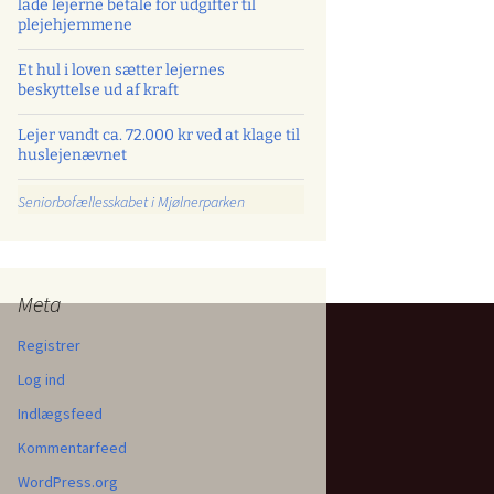
lade lejerne betale for udgifter til
plejehjemmene
Et hul i loven sætter lejernes
beskyttelse ud af kraft
Lejer vandt ca. 72.000 kr ved at klage til
huslejenævnet
Seniorbofællesskabet i Mjølnerparken
Meta
Registrer
Log ind
Indlægsfeed
Kommentarfeed
WordPress.org