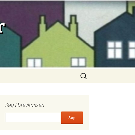
r
Søg
efter:
Søg i brevkassen