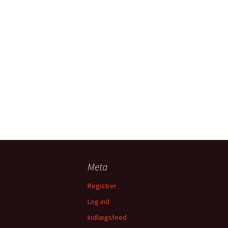
Meta
Registrer
Log ind
Indlægsfeed