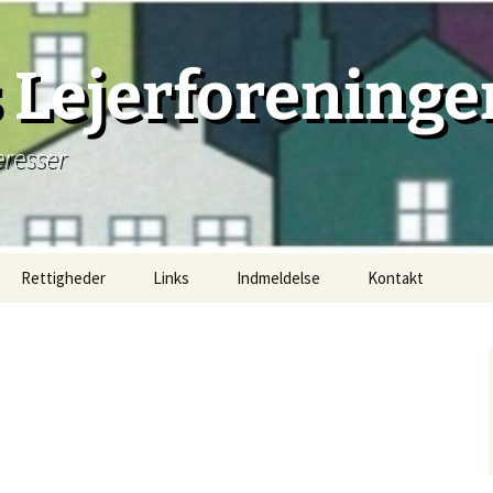
Lejerforeninge
eresser
Rettigheder
Links
Indmeldelse
Kontakt
Lejemål, principielt
Lejemåls begyndelse
Lejemåls beståen
Lejemåls afslutning