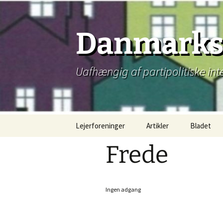
Hop
til
indhold
Danmarks 
Uafhængig af partipolitiske int
Lejerforeninger
Artikler
Bladet
Frede
Ingen adgang