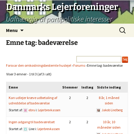
Hop
Danmarks Lejerforeninger
til
Uafhængig af partipolitiske interesser
indhold
Søg
Menu
efter:
Emne tag: badeværelse
Forsvar den omkostningsbestemte husleje!
›
Forums
›
Emne tag: badeværelse
Viser 3 emner - 1 til 3 (af 3 i alt)
Emne
Stemmer
Indlæg
Sidste indlæg
Kan udlejer kræve udbetaling af
2
2
8 år, 1 måned
udreddelse af badeværelse
siden
Startet af:
ebru
i:
Lejerbrevkassen
Jakob Lindberg
Ingen adgang til badeværelset
2
2
10 år, 10
måneder siden
Startet af:
Line
i:
Lejerbrevkassen