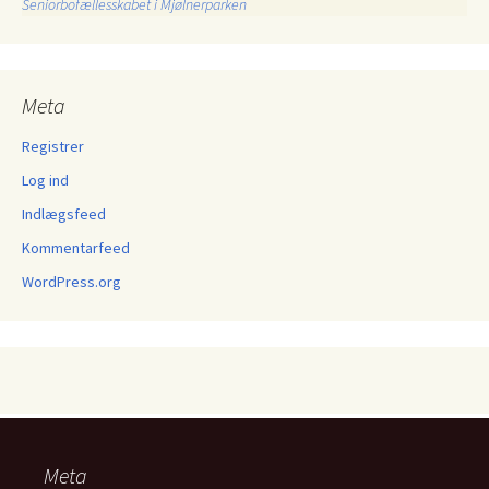
Seniorbofællesskabet i Mjølnerparken
Meta
Registrer
Log ind
Indlægsfeed
Kommentarfeed
WordPress.org
Meta