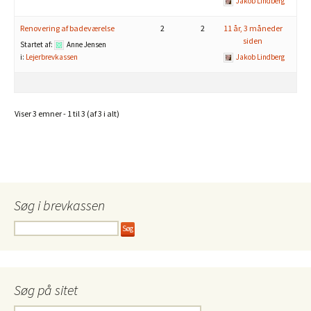
Jakob Lindberg
Renovering af badeværelse
2
2
11 år, 3 måneder
siden
Startet af:
Anne Jensen
i:
Lejerbrevkassen
Jakob Lindberg
Viser 3 emner - 1 til 3 (af 3 i alt)
Søg i brevkassen
Søg på sitet